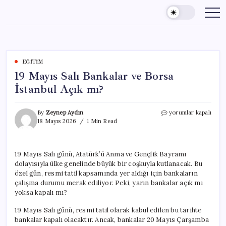
Skip
to
content
EĞITIM
19 Mayıs Salı Bankalar ve Borsa
İstanbul Açık mı?
19
By
Zeynep Aydın
yorumlar kapalı
Mayıs
18 Mayıs 2026
1 Min Read
Salı
Bankalar
ve
19 Mayıs Salı günü, Atatürk’ü Anma ve Gençlik Bayramı
Borsa
dolayısıyla ülke genelinde büyük bir coşkuyla kutlanacak. Bu
İstanbul
Açık
özel gün, resmi tatil kapsamında yer aldığı için bankaların
mı?
çalışma durumu merak ediliyor. Peki, yarın bankalar açık mı
için
yoksa kapalı mı?
19 Mayıs Salı günü, resmi tatil olarak kabul edilen bu tarihte
bankalar kapalı olacaktır. Ancak, bankalar 20 Mayıs Çarşamba