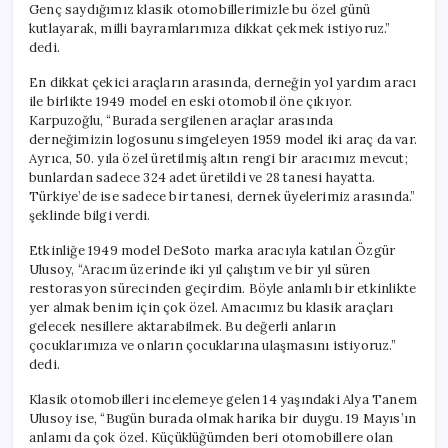
Genç saydığımız klasik otomobillerimizle bu özel günü
kutlayarak, milli bayramlarımıza dikkat çekmek istiyoruz.”
dedi.
En dikkat çekici araçların arasında, derneğin yol yardım aracı
ile birlikte 1949 model en eski otomobil öne çıkıyor.
Karpuzoğlu, “Burada sergilenen araçlar arasında
derneğimizin logosunu simgeleyen 1959 model iki araç da var.
Ayrıca, 50. yıla özel üretilmiş altın rengi bir aracımız mevcut;
bunlardan sadece 324 adet üretildi ve 28 tanesi hayatta.
Türkiye’de ise sadece bir tanesi, dernek üyelerimiz arasında.”
şeklinde bilgi verdi.
Etkinliğe 1949 model DeSoto marka aracıyla katılan Özgür
Ulusoy, “Aracım üzerinde iki yıl çalıştım ve bir yıl süren
restorasyon sürecinden geçirdim. Böyle anlamlı bir etkinlikte
yer almak benim için çok özel. Amacımız bu klasik araçları
gelecek nesillere aktarabilmek. Bu değerli anların
çocuklarımıza ve onların çocuklarına ulaşmasını istiyoruz.”
dedi.
Klasik otomobilleri incelemeye gelen 14 yaşındaki Alya Tanem
Ulusoy ise, “Bugün burada olmak harika bir duygu. 19 Mayıs’ın
anlamı da çok özel. Küçüklüğümden beri otomobillere olan