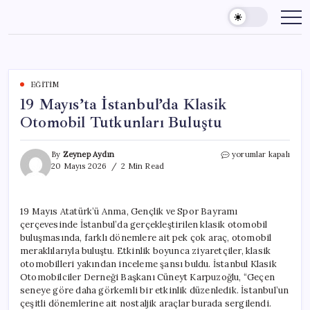
Skip
to
content
EĞITIM
19 Mayıs’ta İstanbul’da Klasik
Otomobil Tutkunları Buluştu
19
By
Zeynep Aydın
yorumlar kapalı
Mayıs’ta
20 Mayıs 2026
2 Min Read
İstanbul’da
Klasik
Otomobil
19 Mayıs Atatürk’ü Anma, Gençlik ve Spor Bayramı
Tutkunları
çerçevesinde İstanbul’da gerçekleştirilen klasik otomobil
Buluştu
için
buluşmasında, farklı dönemlere ait pek çok araç, otomobil
meraklılarıyla buluştu. Etkinlik boyunca ziyaretçiler, klasik
otomobilleri yakından inceleme şansı buldu. İstanbul Klasik
Otomobilciler Derneği Başkanı Cüneyt Karpuzoğlu, “Geçen
seneye göre daha görkemli bir etkinlik düzenledik. İstanbul’un
çeşitli dönemlerine ait nostaljik araçlar burada sergilendi.