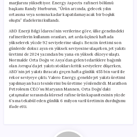
marjlarını yükseltiyor. Energy Aspects rafineri bölümü
başkanı Randy Hurburun, “Ürün arzında, gelecek yılın
ortasına veya sonuna kadar kapatılamayacak bir boşluk
oluştu” ifadelerini kullandı.
ABD Enerji Bilgi İdaresi’nin verilerine göre, ülke genelindeki
rafinerilerin kullanım oranları, art arda üçüncü haftada
yükselerek yüzde 92 seviyelerine ulaştı. Benzin üretimi son
günlerde dokuz ayın en yüksek seviyesine ulaşırken, jet yakıtı
üretimi de 2024 yazından bu yana en yüksek düzeye ulaştı.
Normalde Orta Doğu ve Asya’dan gelen tedariklere bağımlı
olan Avrupa’da jet yakıtı stokları kritik seviyelere düşerken,
ABD’nin jet yakıtı ihracatı geçen hafta günlük 455 bin varil ile
rekor seviyeye çıktı. Valero Energy, genelde jet yakıtı üretimi
yapılmayan bazı tesislerini bu üretime yönlendirdi. Marathon
Petroleum CEO’su Maryann Mannen, Orta Doğu’daki
çatışmalar sırasında küresel rafine ürün kapasitesinin yüzde
6’sına tekabül eden günlük 6 milyon varil üretimin durduğunu
ifade etti.