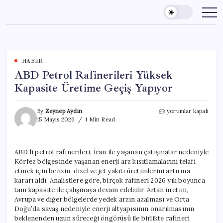
Skip
to
content
HABER
ABD Petrol Rafinerileri Yüksek
Kapasite Üretime Geçiş Yapıyor
ABD
By
Zeynep Aydın
yorumlar kapalı
Petrol
15 Mayıs 2026
1 Min Read
Rafinerileri
Yüksek
Kapasite
ABD’li petrol rafinerileri, İran ile yaşanan çatışmalar nedeniyle
Üretime
Körfez bölgesinde yaşanan enerji arz kısıtlamalarını telafi
Geçiş
Yapıyor
etmek için benzin, dizel ve jet yakıtı üretimlerini artırma
için
kararı aldı. Analistlere göre, birçok rafineri 2026 yılı boyunca
tam kapasite ile çalışmaya devam edebilir. Artan üretim,
Avrupa ve diğer bölgelerde yedek arzın azalması ve Orta
Doğu’da savaş nedeniyle enerji altyapısının onarılmasının
beklenenden uzun süreceği öngörüsü ile birlikte rafineri