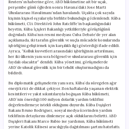
Reuters’ın haberine göre, ABD hükümetine ait bir uçak,
perşembe günü öğleden sonra Havana’daki Jose Marti
Uluslararası Havalimanı’ndan havalandı. Uçakta çok sayıda
kişinin kişisel eşyalarıyla birlikte bulunduğu gözlemlendi. Küba
hükümeti, CIA Direktörü John Ratcliffe’in başkanlığındaki
heyetin, Küba İçişleri Bakanlığı yetkilileriyle görüştüğünü
doğruladı. Küba’nın resmi medyası Cuba Debate’de yer alan
açıklamada, iki tarafın güvenlik ve suçla mücadele konularında
işbirliğini geliştirmek için karşılıklı ilgi gösterdiği ifade edildi.
Ayrıca, “Kolluk kuvvetleri arasındaki işbirliğinin artırılması,
her iki ülkenin yanı sıra bölgesel ve uluslararası güvenlik için
faydalı olacaktır” denildi. Küba yönetimi, görüşmelerde
ABD’de ulusal güvenlik için bir tehdit oluşturmadığını da
bildirdi.
Bu diplomatik gelişmelerin yanı sıra, Küba’da süregelen ağır
enerji krizi de dikkat çekiyor. Son haftalarda yaşanan elektrik
kesintileri ve yakıt sıkıntılarıyla boğuşan Küba hükümeti,
ABD’nin önerdiği 100 milyon dolarlık yardım teklifini
değerlendirmeye istekli olduğunu duyurdu. Küba Dışişleri
Bakanı Bruno Rodriguez, sosyal medya üzerinden yardım
teklifinin detaylarını dinlemeye açık olduklarını belirtti. ABD
Dışişleri Bakanı Marco Rubio ise yardımın, Küba hükümeti
yerine Katolik Kilisesi aracılığıyla dağıtılması şartını hatırlattı.