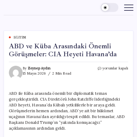
Skip
to
content
EĞITIM
ABD ve Küba Arasındaki Önemli
Görüşmeler: CIA Heyeti Havana’da
ABD
By
Zeynep Aydın
yorumlar kapalı
ve
15 Mayıs 2026
2 Min Read
Küba
Arasındaki
Önemli
ABD ile Küba arasında önemli bir diplomatik temas
Görüşmeler:
gerçekleştirildi. CIA Direktörü John Ratcliffe liderliğindeki
CIA
Heyeti
ABD heyeti, Havana’da Kübalı yetkililerle bir araya geldi.
Havana’da
Görüşmelerin hemen ardından, ABD’ye ait bir hükümet
için
uçağının Havana’dan ayrıldığı tespit edildi. Bu temaslar, ABD
Başkanı Donald Trump’ın “yakında konuşacağız”
açıklamasının ardından geldi.