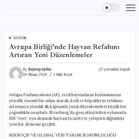
Skip
to
content
EĞITIM
Avrupa Birliği’nde Hayvan Refahını
Artıran Yeni Düzenlemeler
Avrupa
By
Zeynep Aydın
yorumlar kapalı
Birliği’nde
28 Nisan 2026
1 Min Read
Hayvan
Refahını
Artıran
Avrupa Parlamentosu (AP), evcil hayvanların korunmasına
Yeni
yönelik önemli bir adım atarak, kedi ve köpeklerin refahını
Düzenlemeler
için
artırmaya yönelik ilk kapsamlı yasal düzenlemeleri büyük bir
çoğunlukla onayladı. Strazburg’da gerçekleştirilen oylamada,
558 “evet” oyu alınarak hayvan ticareti ve yetiştiriciliğindeki
yeni bir döneme geçildi.
MİKROÇİP VE ULUSAL VERİ TABANI ZORUNLULUĞU