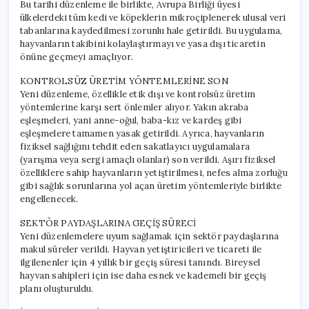
Bu tarihi düzenleme ile birlikte, Avrupa Birliği üyesi
ülkelerdeki tüm kedi ve köpeklerin mikroçiplenerek ulusal veri
tabanlarına kaydedilmesi zorunlu hale getirildi. Bu uygulama,
hayvanların takibini kolaylaştırmayı ve yasa dışı ticaretin
önüne geçmeyi amaçlıyor.
KONTROLSÜZ ÜRETİM YÖNTEMLERİNE SON
Yeni düzenleme, özellikle etik dışı ve kontrolsüz üretim
yöntemlerine karşı sert önlemler alıyor. Yakın akraba
eşleşmeleri, yani anne-oğul, baba-kız ve kardeş gibi
eşleşmelere tamamen yasak getirildi. Ayrıca, hayvanların
fiziksel sağlığını tehdit eden sakatlayıcı uygulamalara
(yarışma veya sergi amaçlı olanlar) son verildi. Aşırı fiziksel
özelliklere sahip hayvanların yetiştirilmesi, nefes alma zorluğu
gibi sağlık sorunlarına yol açan üretim yöntemleriyle birlikte
engellenecek.
SEKTÖR PAYDAŞLARINA GEÇİŞ SÜRECİ
Yeni düzenlemelere uyum sağlamak için sektör paydaşlarına
makul süreler verildi. Hayvan yetiştiricileri ve ticareti ile
ilgilenenler için 4 yıllık bir geçiş süresi tanındı. Bireysel
hayvan sahipleri için ise daha esnek ve kademeli bir geçiş
planı oluşturuldu.