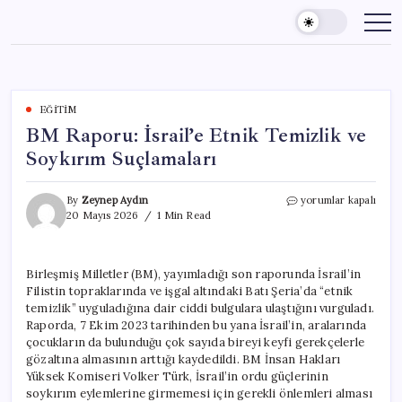
Skip
to
content
EĞITIM
BM Raporu: İsrail’e Etnik Temizlik ve
Soykırım Suçlamaları
BM
By
Zeynep Aydın
yorumlar kapalı
Raporu:
20 Mayıs 2026
1 Min Read
İsrail’e
Etnik
Temizlik
Birleşmiş Milletler (BM), yayımladığı son raporunda İsrail’in
ve
Filistin topraklarında ve işgal altındaki Batı Şeria’da “etnik
Soykırım
Suçlamaları
temizlik” uyguladığına dair ciddi bulgulara ulaştığını vurguladı.
için
Raporda, 7 Ekim 2023 tarihinden bu yana İsrail’in, aralarında
çocukların da bulunduğu çok sayıda bireyi keyfi gerekçelerle
gözaltına almasının arttığı kaydedildi. BM İnsan Hakları
Yüksek Komiseri Volker Türk, İsrail’in ordu güçlerinin
soykırım eylemlerine girmemesi için gerekli önlemleri alması