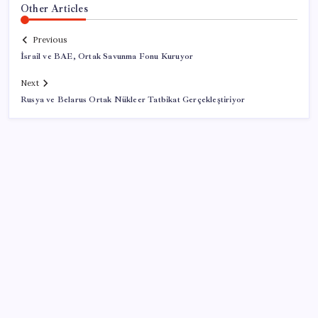
Other Articles
Previous
İsrail ve BAE, Ortak Savunma Fonu Kuruyor
Next
Rusya ve Belarus Ortak Nükleer Tatbikat Gerçekleştiriyor
SON YAZILAR
Microsoft’un Azure Linux Dağıtımı Windows’a Geldi
Telefonlar Direkt Uyduya Bağlanacak: Starlink