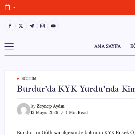
Skip
-
to
content
https://www.facebook.com/
https://twitter.com/
https://t.me/
https://www.instagram.com/
https://youtube.com/
ANA SAYFA
E
EĞITIM
Burdur’da KYK Yurdu’nda Kimy
By
Zeynep Aydın
13 Mayıs 2026
1 Min Read
Burdur’un Gölhisar ilçesinde bulunan KYK Erkek Ö