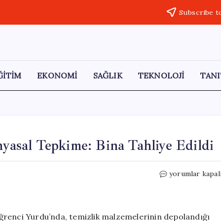
Subscribe t
ĞİTİM
EKONOMİ
SAĞLIK
TEKNOLOJİ
TANI
asal Tepkime: Bina Tahliye Edildi
Burdur’da
yorumlar kapal
KYK
Yurdu’nda
Kimyasal
Tepkime:
ğrenci Yurdu’nda, temizlik malzemelerinin depolandığı