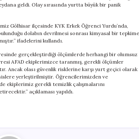
Bina
ydana geldi. Olay sırasında yurtta büyük bir panik
Tahliye
Edildi
için
“İlimiz Gölhisar ilçesinde KYK Erkek Öğrenci Yurdu’nda,
ulunduğu dolabın devrilmesi sonrası kimyasal bir tepkim
ştır.” ifadelerini kullandı.
vresinde gerçekleştirdiği ölçümlerde herhangi bir olumsuz
evresi AFAD ekiplerimizce taranmış, gerekli ölçümler
. Ancak olası güvenlik risklerine karşı yurt geçici olarak
sislere yerleştirilmiştir. Öğrencilerimizden ve
e ekiplerimiz gerekli temizlik çalışmalarını
irecektir.” açıklaması yapıldı.