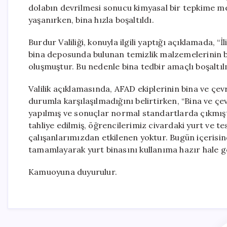
dolabın devrilmesi sonucu kimyasal bir tepkime me
yaşanırken, bina hızla boşaltıldı.
Burdur Valiliği, konuyla ilgili yaptığı açıklamada, 
bina deposunda bulunan temizlik malzemelerinin b
oluşmuştur. Bu nedenle bina tedbir amaçlı boşaltılmı
Valilik açıklamasında, AFAD ekiplerinin bina ve çe
durumla karşılaşılmadığını belirtirken, “Bina ve ç
yapılmış ve sonuçlar normal standartlarda çıkmıştır
tahliye edilmiş, öğrencilerimiz civardaki yurt ve te
çalışanlarımızdan etkilenen yoktur. Bugün içerisind
tamamlayarak yurt binasını kullanıma hazır hale get
Kamuoyuna duyurulur.