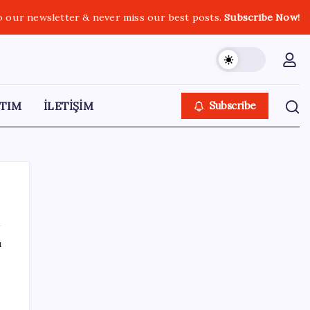
o our newsletter & never miss our best posts.
Subscribe Now!
TIM
İLETİŞİM
Subscribe
ı
SON YAZILAR
Microsoft’un Azure Linux Dağıtımı
Windows’a Geldi