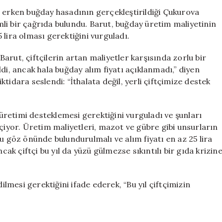
Fiyatını
n erken buğday hasadının gerçekleştirildiği Çukurova
25
li bir çağrıda bulundu. Barut, buğday üretim maliyetinin
Lira
5 lira olması gerektiğini vurguladı.
Olarak
Belirleme
arut, çiftçilerin artan maliyetler karşısında zorlu bir
Çağrısı
di, ancak hala buğday alım fiyatı açıklanmadı,” diyen
Yaptı
iktidara seslendi: “İthalata değil, yerli çiftçimize destek
için
i üretimi desteklemesi gerektiğini vurguladı ve şunları
eçiyor. Üretim maliyetleri, mazot ve gübre gibi unsurların
u göz önünde bulundurulmalı ve alım fiyatı en az 25 lira
cak çiftçi bu yıl da yüzü gülmezse sıkıntılı bir gıda krizin
ilmesi gerektiğini ifade ederek, “Bu yıl çiftçimizin