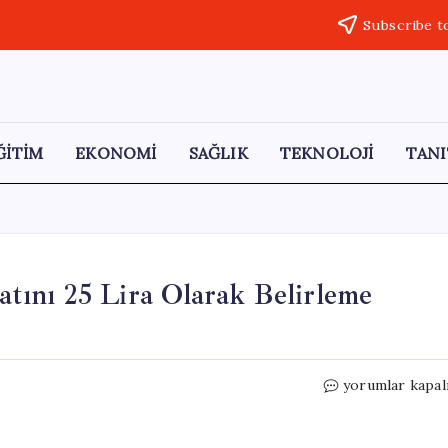
Subscribe t
ĞİTİM
EKONOMİ
SAĞLIK
TEKNOLOJİ
TANI
ını 25 Lira Olarak Belirleme
CHP,
yorumlar kapal
TMO’ya
Buğday
Alım