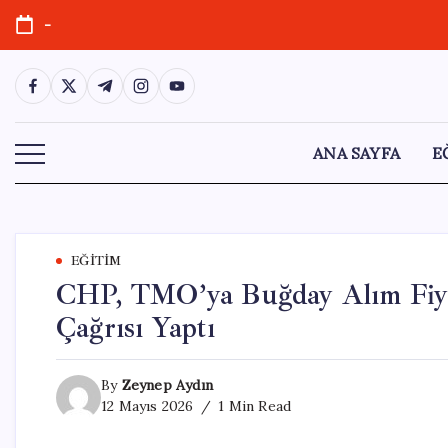
Skip
-
to
content
https://www.facebook.com/
https://twitter.com/
https://t.me/
https://www.instagram.com/
https://youtube.com/
ANA SAYFA
E
EĞITIM
CHP, TMO’ya Buğday Alım Fiyat
Çağrısı Yaptı
By
Zeynep Aydın
12 Mayıs 2026
1 Min Read