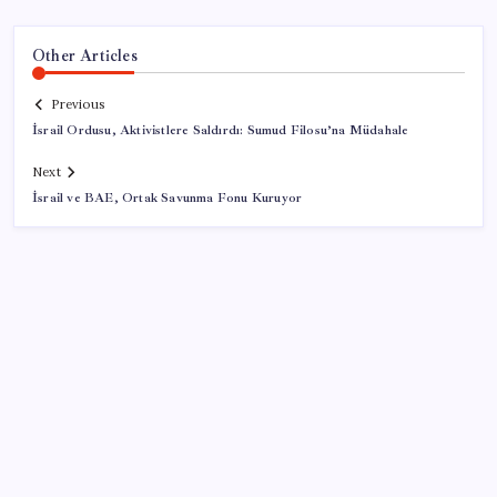
Other Articles
Previous
İsrail Ordusu, Aktivistlere Saldırdı: Sumud Filosu’na Müdahale
Next
İsrail ve BAE, Ortak Savunma Fonu Kuruyor
SON YAZILAR
Microsoft’un Azure Linux Dağıtımı Windows’a Geldi