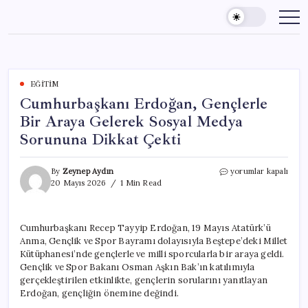
Skip
to
content
EĞITIM
Cumhurbaşkanı Erdoğan, Gençlerle
Bir Araya Gelerek Sosyal Medya
Sorununa Dikkat Çekti
Cumhurbaşkanı
By
Zeynep Aydın
yorumlar kapalı
Erdoğan,
20 Mayıs 2026
1 Min Read
Gençlerle
Bir
Araya
Cumhurbaşkanı Recep Tayyip Erdoğan, 19 Mayıs Atatürk’ü
Gelerek
Anma, Gençlik ve Spor Bayramı dolayısıyla Beştepe’deki Millet
Sosyal
Medya
Kütüphanesi’nde gençlerle ve milli sporcularla bir araya geldi.
Sorununa
Gençlik ve Spor Bakanı Osman Aşkın Bak’ın katılımıyla
Dikkat
gerçekleştirilen etkinlikte, gençlerin sorularını yanıtlayan
Çekti
Erdoğan, gençliğin önemine değindi.
için