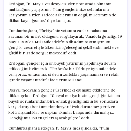
Erdoğan, “19 Mayıs vesilesiyle sizlerle bir arada olmanın
mutluluğunu yaşıyorum. Tüm gençlerimize selamlarımı
iletiyorum. Sizler, sadece ailelerinizin değil, milletimizin de
iftihar kaynağısınız.” diye konuştu.
Cumhurbaşkanı, Türkiye’nin vatanını canları pahasına
savunan bir millet olduğunu vurgulayarak, “Anadolu gençliği, 19
Mayıs 1919’da Milli Mücadele’nin ilk adımını atmıştır. Bu
gençlik, cesaretiyle ülkemizin geleceğini şekillendirmekte ve
güçlü bir irade sergilemektedir.” dedi.
Erdoğan, gençler için en büyük yatırımın yapılmaya devam
edileceğini belirterek, “Terörsüz bir Türkiye için mücadele
veriyoruz. Amacımız, sizlerin zorluklar yaşamaması ve refah
içinde yaşamanızdır.” ifadelerini kullandı.
Sosyal medyanın gençler üzerindeki olumsuz etkilerine de
dikkat çeken Erdoğan, “Sosyal medya bizim gençliğimizin en
büyük sorunlarından biri. Ancak gençliğimizin bu zorluklara
karşı duruşu beni umutlandırıyor. Uzak durmamız gereken
kötü alışkanlıklar ve sapkın akımlar karşısında durmalıyız.
Gençliğimiz, bu engelleri aşacak güçte.” dedi.
Cumhurbaşkanı Erdoğan, 19 Mayıs mesajında da, “Tüm