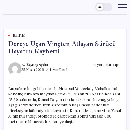
Skip
to
content
EĞITIM
Dereye Uçan Vinçten Atlayan Sürücü
Hayatını Kaybetti
Dereye
By
Zeynep Aydın
yorumlar kapalı
Uçan
25 Nisan 2026
1 Min Read
Vinçten
Atlayan
Sürücü
Bursa’nın İnegöl ilçesine bağlı kırsal Yeniceköy Mahallesi’nde
Hayatını
korkunç bir kaza meydana geldi. 25 Nisan 2026 tarihinde saat
Kaybetti
için
25.30 sularında, Kemal Doyan (44) kontrolündeki vinç, yokuş
aşağı seyrederken fren sisteminin boşalması nedeniyle
direksiyon hâkimiyetini kaybetti. Kontrolden çıkan vinç, Yusuf
A.’nın kullandığı otomobile çarptıktan sonra yaklaşık 600
metre sürüklenerek bir dereye düştü.