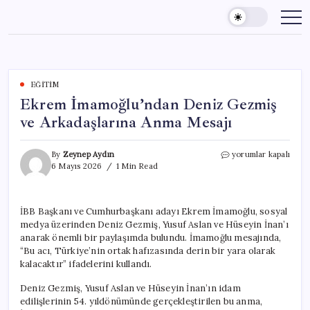
Skip
to
content
EĞITIM
Ekrem İmamoğlu’ndan Deniz Gezmiş
ve Arkadaşlarına Anma Mesajı
Ekrem
By
Zeynep Aydın
yorumlar kapalı
İmamoğlu’ndan
6 Mayıs 2026
1 Min Read
Deniz
Gezmiş
ve
İBB Başkanı ve Cumhurbaşkanı adayı Ekrem İmamoğlu, sosyal
Arkadaşlarına
medya üzerinden Deniz Gezmiş, Yusuf Aslan ve Hüseyin İnan’ı
Anma
Mesajı
anarak önemli bir paylaşımda bulundu. İmamoğlu mesajında,
için
“Bu acı, Türkiye’nin ortak hafızasında derin bir yara olarak
kalacaktır” ifadelerini kullandı.
Deniz Gezmiş, Yusuf Aslan ve Hüseyin İnan’ın idam
edilişlerinin 54. yıldönümünde gerçekleştirilen bu anma,