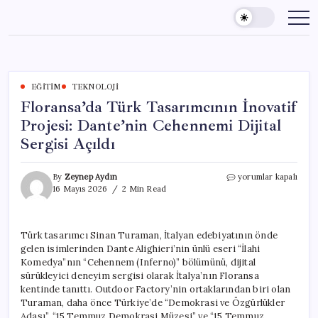
Skip
to
content
EĞITIM
TEKNOLOJI
Floransa’da Türk Tasarımcının İnovatif
Projesi: Dante’nin Cehennemi Dijital
Sergisi Açıldı
Floransa’da
By
Zeynep Aydın
yorumlar kapalı
Türk
16 Mayıs 2026
2 Min Read
Tasarımcının
İnovatif
Projesi:
Türk tasarımcı Sinan Turaman, İtalyan edebiyatının önde
Dante’nin
gelen isimlerinden Dante Alighieri’nin ünlü eseri “İlahi
Cehennemi
Dijital
Komedya”nın “Cehennem (Inferno)” bölümünü, dijital
Sergisi
sürükleyici deneyim sergisi olarak İtalya’nın Floransa
Açıldı
kentinde tanıttı. Outdoor Factory’nin ortaklarından biri olan
için
Turaman, daha önce Türkiye’de “Demokrasi ve Özgürlükler
Adası”, “15 Temmuz Demokrasi Müzesi” ve “15 Temmuz