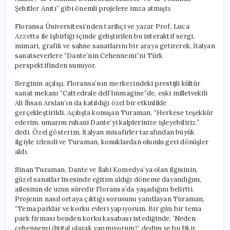
Şehitler Anıtı” gibi önemli projelere imza atmıştı.
Floransa Üniversitesi’nden tarihçi ve yazar Prof. Luca
Azzetta ile işbirliği içinde geliştirilen bu interaktif sergi,
mimari, grafik ve sahne sanatlarını bir araya getirerek, İtalyan
sanatseverlere “Dante’nin Cehennemi”ni Türk
perspektifinden sunuyor.
Serginin açılışı, Floransa’nın merkezindeki prestijli kültür
sanat mekanı “Cattedrale dell’Immagine”de, eski milletvekili
Ali İhsan Arslan’ın da katıldığı özel bir etkinlikle
gerçekleştirildi. Açılışta konuşan Turaman, “Herkese teşekkür
ederim, umarım ruhani Dante’yi kalplerinize işleyebiliriz.”
dedi. Özel gösterim, İtalyan misafirler tarafından büyük
ilgiyle izlendi ve Turaman, konuklardan olumlu geri dönüşler
aldı.
Sinan Turaman, Dante ve İlahi Komedya’ya olan ilgisinin,
güzel sanatlar lisesinde eğitim aldığı döneme dayandığını,
ailesinin de uzun süredir Floransa’da yaşadığını belirtti.
Projenin nasıl ortaya çıktığı sorusunu yanıtlayan Turaman,
“Tema parklar ve korku evleri yapıyorum. Bir gün bir tema
park firması benden korku kasabası istediğinde, ‘Neden
cehennemi dijital olarak yapmıyorum?’ dedim ve bu fikir