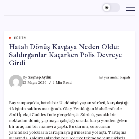
Skip
to
content
EĞITIM
Hatalı Dönüş Kavgaya Neden Oldu:
Saldırganlar Kaçarken Polis Devreye
Girdi
Hatalı
By
Zeynep Aydın
yorumlar kapalı
Dönüş
13 Mayıs 2026
1 Min Read
Kavgaya
Neden
Oldu:
Bayrampaşa’da, hatalı bir U-dönüşü yapan sürücü, karşılaştığı
Saldırganlar
4 kişinin saldırısına uğradı. Olay, Yenidoğan Mahallesi’nde,
Kaçarken
Polis
Abdi İpekçi Caddesi’nde gerçekleşti. Sürücü, yasaklı bir
Devreye
noktadan dönüş yapmaya çalıştığı sırada, karşı yönden gelen
Girdi
bir araç ani bir manevra yaptı. Bu durum, sürücünün
için
yanındaki yolcularla tartışmaya girmesine yol açtı. Tartışma
sırasında, saldırganlardan biri içeriye tekme ve yumruklarla