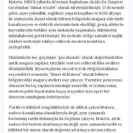
Matera, 1950’li yıllarda dönemin Başbakanı Alcide De Gasperi
tarafından “ulusal rezalet” olarak nitelendirilmişti. O dönemde
şehir, aşırı yoksulluk, sağlıksız yaşam koşulları ve kötü altyapı
ile anılıyordu. Sassi olarak bilinen bölgedeki mağara evlerinde
kanalizasyon ve elektrik sistemlerinin eksikliği, geniş ailelerin
hayvanlarıyla birlikte aynı mekanda yaşamaları, hükümetin
müdahalesini gerektirmişti. Bu nedenle, bölge sakinleri sağlık
riskleri nedeniyle tahliye edilerek modern konutlara
yerleştirildi.
Günümüzde ise, geçmişte “gecekondu” olarak değerlendirilen
antik mağara yapıları, titizlikle restore edilerek lüks otellere
dönüştürüldü. Ziyaretçilerin en çok tercih ettiği konaklama
seçenekleri arasında, “Sassi di Matera” olarak bilinen
bölgelerdeki mağara otelleri öne çıkıyor. Turistler, penceresi
olmayan bu taş yapıların sunduğu sessizlik ve izolasyonun,
modern şehir hayatından kaçış arayanlar için eşsiz bir
deneyim sunduğunu belirtiyorlar.
Tarihi ve kültürel zenginlikleriyle de dikkat çeken Matera,
sadece konaklama olanaklarıyla değil, aynı zamanda
korunmuş tarihi dokusuyla da ön plana çıkıyor. Matera, artık
sadece bir turizm destinasyonu değil, aynı zamanda tarihi ve
kültürel bir miras olarak değerini artırmaya devam ediyor.