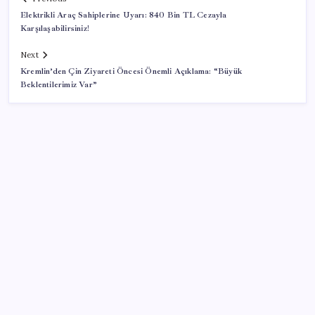
Elektrikli Araç Sahiplerine Uyarı: 840 Bin TL Cezayla
Karşılaşabilirsiniz!
Next
Kremlin’den Çin Ziyareti Öncesi Önemli Açıklama: “Büyük
Beklentilerimiz Var”
SON YAZILAR
Telefonlar Direkt Uyduya Bağlanacak: Starlink
Mobile Geliyor
Emekli Kafe açılıyor: Çay ve su 5 TL, Türk kahvesi 15