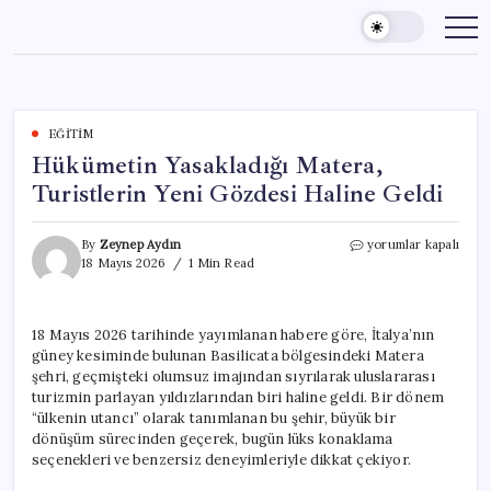
Skip
to
content
EĞITIM
Hükümetin Yasakladığı Matera,
Turistlerin Yeni Gözdesi Haline Geldi
Hükümetin
By
Zeynep Aydın
yorumlar kapalı
Yasakladığı
18 Mayıs 2026
1 Min Read
Matera,
Turistlerin
Yeni
18 Mayıs 2026 tarihinde yayımlanan habere göre, İtalya’nın
Gözdesi
güney kesiminde bulunan Basilicata bölgesindeki Matera
Haline
Geldi
şehri, geçmişteki olumsuz imajından sıyrılarak uluslararası
için
turizmin parlayan yıldızlarından biri haline geldi. Bir dönem
“ülkenin utancı” olarak tanımlanan bu şehir, büyük bir
dönüşüm sürecinden geçerek, bugün lüks konaklama
seçenekleri ve benzersiz deneyimleriyle dikkat çekiyor.