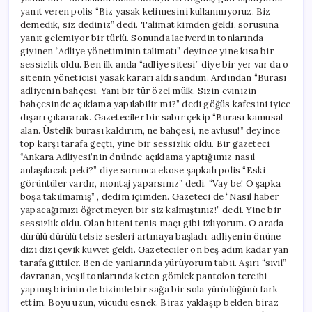
yanıt veren polis “Biz yasak kelimesini kullanmıyoruz. Biz
demedik, siz dediniz” dedi. Talimat kimden geldi, sorusuna
yanıt gelemiyor bir türlü. Sonunda laciverdin tonlarında
giyinen “Adliye yönetiminin talimatı” deyince yine kısa bir
sessizlik oldu. Ben ilk anda “adliye sitesi” diye bir yer var da o
sitenin yöneticisi yasak kararı aldı sandım. Ardından “Burası
adliyenin bahçesi. Yani bir tür özel mülk. Sizin evinizin
bahçesinde açıklama yapılabilir mi?” dedi göğüs kafesini iyice
dışarı çıkararak. Gazeteciler bir sabır çekip “Burası kamusal
alan. Üstelik burası kaldırım, ne bahçesi, ne avlusu!” deyince
top karşı tarafa geçti, yine bir sessizlik oldu. Bir gazeteci
“Ankara Adliyesi’nin önünde açıklama yaptığımız nasıl
anlaşılacak peki?” diye sorunca ekose şapkalı polis “Eski
görüntüler vardır, montaj yaparsınız” dedi. “Vay be! O şapka
boşa takılmamış” , dedim içimden. Gazeteci de “Nasıl haber
yapacağımızı öğretmeyen bir siz kalmıştınız!” dedi. Yine bir
sessizlik oldu. Olan biteni tenis maçı gibi izliyorum. O arada
dürülü dürülü telsiz sesleri artmaya başladı, adliyenin önüne
dizi dizi çevik kuvvet geldi. Gazeteciler on beş adım kadar yan
tarafa gittiler. Ben de yanlarında yürüyorum tabii. Aşırı “sivil”
davranan, yeşil tonlarında keten gömlek pantolon tercihi
yapmış birinin de bizimle bir sağa bir sola yürüdüğünü fark
ettim. Boyu uzun, vücudu esnek. Biraz yaklaşıp belden biraz