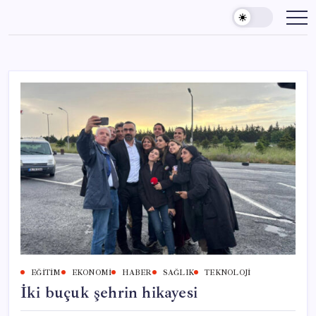
Skip
to
content
EĞITIM
EKONOMI
HABER
SAĞLIK
TEKNOLOJI
İki buçuk şehrin hikayesi