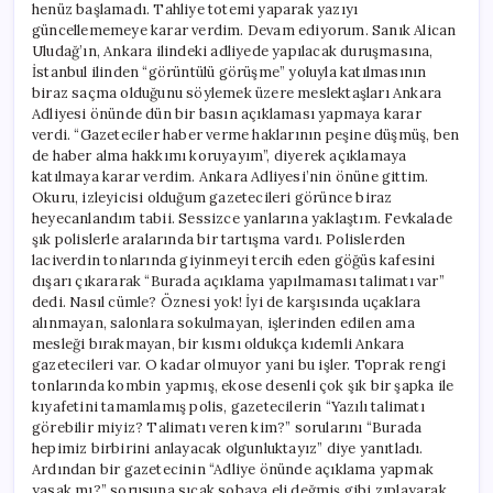
henüz başlamadı. Tahliye totemi yaparak yazıyı
güncellememeye karar verdim. Devam ediyorum. Sanık Alican
Uludağ’ın, Ankara ilindeki adliyede yapılacak duruşmasına,
İstanbul ilinden “görüntülü görüşme” yoluyla katılmasının
biraz saçma olduğunu söylemek üzere meslektaşları Ankara
Adliyesi önünde dün bir basın açıklaması yapmaya karar
verdi. “Gazeteciler haber verme haklarının peşine düşmüş, ben
de haber alma hakkımı koruyayım”, diyerek açıklamaya
katılmaya karar verdim. Ankara Adliyesi’nin önüne gittim.
Okuru, izleyicisi olduğum gazetecileri görünce biraz
heyecanlandım tabii. Sessizce yanlarına yaklaştım. Fevkalade
şık polislerle aralarında bir tartışma vardı. Polislerden
laciverdin tonlarında giyinmeyi tercih eden göğüs kafesini
dışarı çıkararak “Burada açıklama yapılmaması talimatı var”
dedi. Nasıl cümle? Öznesi yok! İyi de karşısında uçaklara
alınmayan, salonlara sokulmayan, işlerinden edilen ama
mesleği bırakmayan, bir kısmı oldukça kıdemli Ankara
gazetecileri var. O kadar olmuyor yani bu işler. Toprak rengi
tonlarında kombin yapmış, ekose desenli çok şık bir şapka ile
kıyafetini tamamlamış polis, gazetecilerin “Yazılı talimatı
görebilir miyiz? Talimatı veren kim?” sorularını “Burada
hepimiz birbirini anlayacak olgunluktayız” diye yanıtladı.
Ardından bir gazetecinin “Adliye önünde açıklama yapmak
yasak mı?” sorusuna sıcak sobaya eli değmiş gibi zıplayarak