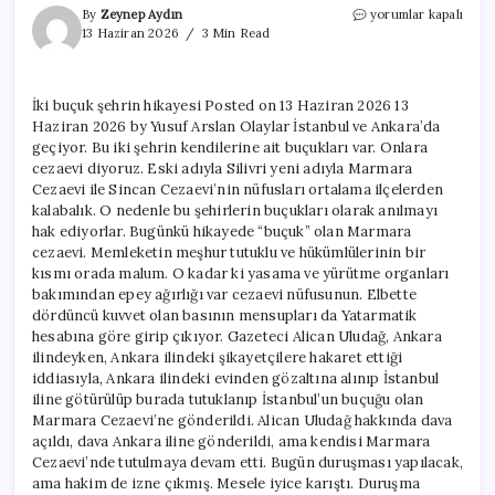
İki
By
Zeynep Aydın
yorumlar kapalı
buçuk
13 Haziran 2026
3 Min Read
şehrin
hikayesi
için
İki buçuk şehrin hikayesi Posted on 13 Haziran 2026 13
Haziran 2026 by Yusuf Arslan Olaylar İstanbul ve Ankara’da
geçiyor. Bu iki şehrin kendilerine ait buçukları var. Onlara
cezaevi diyoruz. Eski adıyla Silivri yeni adıyla Marmara
Cezaevi ile Sincan Cezaevi’nin nüfusları ortalama ilçelerden
kalabalık. O nedenle bu şehirlerin buçukları olarak anılmayı
hak ediyorlar. Bugünkü hikayede “buçuk” olan Marmara
cezaevi. Memleketin meşhur tutuklu ve hükümlülerinin bir
kısmı orada malum. O kadar ki yasama ve yürütme organları
bakımından epey ağırlığı var cezaevi nüfusunun. Elbette
dördüncü kuvvet olan basının mensupları da Yatarmatik
hesabına göre girip çıkıyor. Gazeteci Alican Uludağ, Ankara
ilindeyken, Ankara ilindeki şikayetçilere hakaret ettiği
iddiasıyla, Ankara ilindeki evinden gözaltına alınıp İstanbul
iline götürülüp burada tutuklanıp İstanbul’un buçuğu olan
Marmara Cezaevi’ne gönderildi. Alican Uludağ hakkında dava
açıldı, dava Ankara iline gönderildi, ama kendisi Marmara
Cezaevi’nde tutulmaya devam etti. Bugün duruşması yapılacak,
ama hakim de izne çıkmış. Mesele iyice karıştı. Duruşma