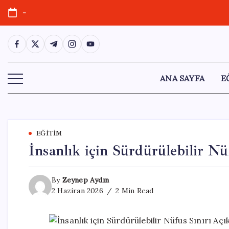
Skip
-
to
content
https://www.facebook.com/
https://twitter.com/
https://t.me/
https://www.instagram.com/
https://youtube.com/
ANA SAYFA
E
EĞITIM
İnsanlık için Sürdürülebilir Nü
By
Zeynep Aydın
2 Haziran 2026
2 Min Read