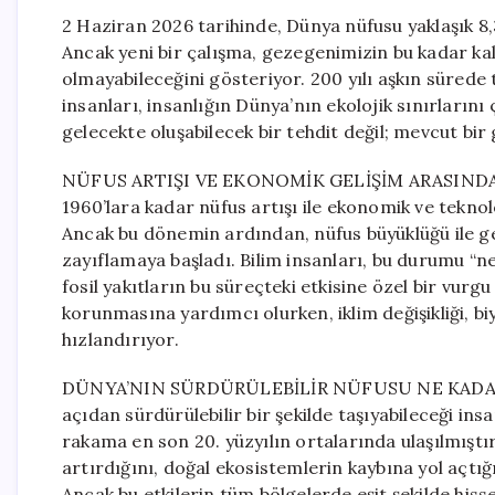
2 Haziran 2026 tarihinde, Dünya nüfusu yaklaşık 8,3
Ancak yeni bir çalışma, gezegenimizin bu kadar ka
olmayabileceğini gösteriyor. 200 yılı aşkın sürede
insanları, insanlığın Dünya’nın ekolojik sınırları
gelecekte oluşabilecek bir tehdit değil; mevcut bir 
NÜFUS ARTIŞI VE EKONOMİK GELİŞİM ARASINDA
1960’lara kadar nüfus artışı ile ekonomik ve teknolo
Ancak bu dönemin ardından, nüfus büyüklüğü ile ge
zayıflamaya başladı. Bilim insanları, bu durumu “
fosil yakıtların bu süreçteki etkisine özel bir vurgu
korunmasına yardımcı olurken, iklim değişikliği, biyol
hızlandırıyor.
DÜNYA’NIN SÜRDÜRÜLEBİLİR NÜFUSU NE KADAR? Ar
açıdan sürdürülebilir bir şekilde taşıyabileceği ins
rakama en son 20. yüzyılın ortalarında ulaşılmıştır
artırdığını, doğal ekosistemlerin kaybına yol açtığın
Ancak bu etkilerin tüm bölgelerde eşit şekilde hiss