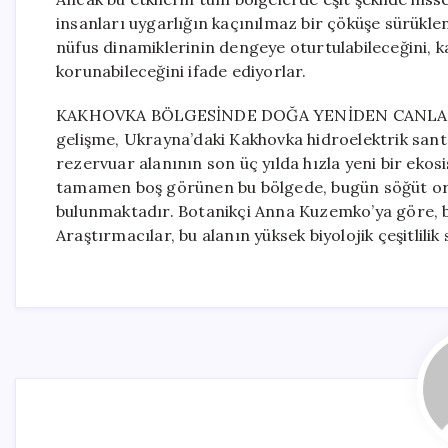
insanları uygarlığın kaçınılmaz bir çöküşe sürüklen
nüfus dinamiklerinin dengeye oturtulabileceğini, k
korunabileceğini ifade ediyorlar.
KAKHOVKA BÖLGESİNDE DOĞA YENİDEN CANLANIYOR
gelişme, Ukrayna’daki Kakhovka hidroelektrik santr
rezervuar alanının son üç yılda hızla yeni bir ek
tamamen boş görünen bu bölgede, bugün söğüt orman
bulunmaktadır. Botanikçi Anna Kuzemko’ya göre, böl
Araştırmacılar, bu alanın yüksek biyolojik çeşitlili