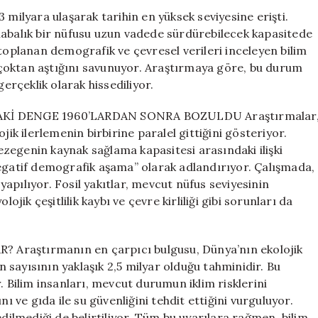
Açıklandı:
 milyara ulaşarak tarihin en yüksek seviyesine erişti.
2,5
labalık bir nüfusu uzun vadede sürdürebilecek kapasitede
Milyar
 toplanan demografik ve çevresel verileri inceleyen bilim
için
nı çoktan aştığını savunuyor. Araştırmaya göre, bu durum
gerçeklik olarak hissediliyor.
Kİ DENGE 1960’LARDAN SONRA BOZULDU Araştırmalar
jik ilerlemenin birbirine paralel gittiğini gösteriyor.
zegenin kaynak sağlama kapasitesi arasındaki ilişki
negatif demografik aşama” olarak adlandırıyor. Çalışmada,
 yapılıyor. Fosil yakıtlar, mevcut nüfus seviyesinin
ojik çeşitlilik kaybı ve çevre kirliliği gibi sorunları da
aştırmanın en çarpıcı bulgusu, Dünya’nın ekolojik
an sayısının yaklaşık 2,5 milyar olduğu tahminidir. Bu
. Bilim insanları, mevcut durumun iklim risklerini
ı ve gıda ile su güvenliğini tehdit ettiğini vurguluyor.
edilmediği de belirtiliyor. Tüm bu uyarılara rağmen, bilim