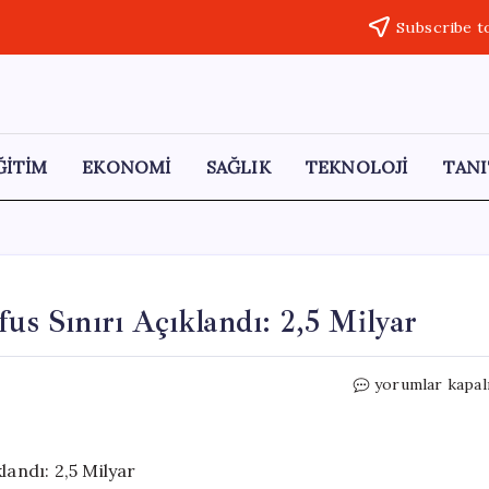
Subscribe t
ĞİTİM
EKONOMİ
SAĞLIK
TEKNOLOJİ
TANI
fus Sınırı Açıklandı: 2,5 Milyar
İnsanlık
yorumlar kapal
için
Sürdürülebilir
Nüfus
Sınırı