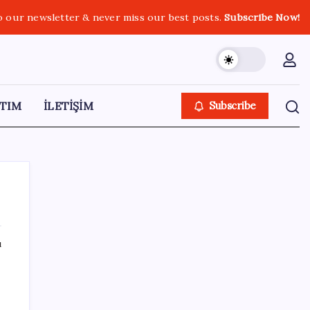
o our newsletter & never miss our best posts.
Subscribe Now!
TIM
İLETİŞİM
Subscribe
ı
SON YAZILAR
Microsoft’un Azure Linux Dağıtımı
Windows’a Geldi