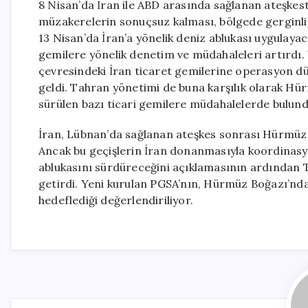
8 Nisan’da İran ile ABD arasında sağlanan ateşkes
müzakerelerin sonuçsuz kalması, bölgede gerginli
13 Nisan’da İran’a yönelik deniz ablukası uygulayaca
gemilere yönelik denetim ve müdahaleleri artırdı
çevresindeki İran ticaret gemilerine operasyon dü
geldi. Tahran yönetimi de buna karşılık olarak Hür
sürülen bazı ticari gemilere müdahalelerde bulund
İran, Lübnan’da sağlanan ateşkes sonrası Hürmüz B
Ancak bu geçişlerin İran donanmasıyla koordinasyon
ablukasını sürdüreceğini açıklamasının ardından T
getirdi. Yeni kurulan PGSA’nın, Hürmüz Boğazı’nd
hedeflediği değerlendiriliyor.