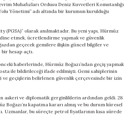
ve
Devrim Muhafızları Ordusu Deniz Kuvvetleri Komutanlığı
İzin
olu Yönetimi” adı altında bir kurumun kurulduğu
Uygulaması
için
rity (PGSA)” olarak anılmaktadır. Bu yeni yapı, Hürmüz
oordine etmek, ücretlendirme yapmak ve güvenlik
azdan geçecek gemilere ilişkin güncel bilgiler ve
bir hesap açtı.
a önceki haberlerinde, Hürmüz Boğazı’ndan geçiş yapmak
sta ile bildirileceği ifade edilmişti. Gemi sahiplerinin
i ve geçişlerin belirlenen güvenlik çerçevesinde bir izin
en askeri ve diplomatik gerginliklerin ardından geldi. 28
müz Boğazı’nı kapatma kararı almış ve bu durum küresel
ı. Uzmanlar, bu süreçte petrol fiyatlarının kısa sürede