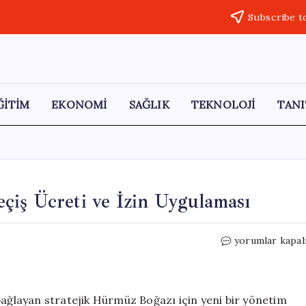
Subscribe t
ĞİTİM
EKONOMİ
SAĞLIK
TEKNOLOJİ
TANI
çiş Ücreti ve İzin Uygulaması
İran’dan
yorumlar kapal
Hürmüz
Boğazı’nda
Geçiş
Ücreti
bağlayan stratejik Hürmüz Boğazı için yeni bir yönetim