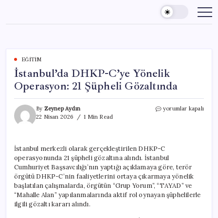
Skip
to
content
EĞITIM
İstanbul’da DHKP-C’ye Yönelik
Operasyon: 21 Şüpheli Gözaltında
İstanbul’da
By
Zeynep Aydın
yorumlar kapalı
DHKP-
22 Nisan 2026
1 Min Read
C’ye
Yönelik
Operasyon:
İstanbul merkezli olarak gerçekleştirilen DHKP-C
21
operasyonunda 21 şüpheli gözaltına alındı. İstanbul
Şüpheli
Gözaltında
Cumhuriyet Başsavcılığı’nın yaptığı açıklamaya göre, terör
için
örgütü DHKP-C’nin faaliyetlerini ortaya çıkarmaya yönelik
başlatılan çalışmalarda, örgütün “Grup Yorum”, “TAYAD” ve
“Mahalle Alan” yapılanmalarında aktif rol oynayan şüphelilerle
ilgili gözaltı kararı alındı.