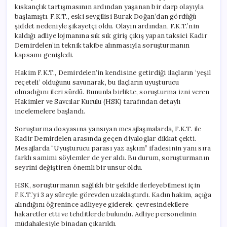
kıskançlık tartışmasının ardından yaşanan bir darp olayıyla
başlamıştı. F.K.T., eski sevgilisi Burak Doğan’dan gördüğü
şiddet nedeniyle şikayetçi oldu. Olayın ardından, F.K.T.’nin
kaldığı adliye lojmanına sık sık giriş çıkış yapan taksici Kadir
Demirdelen’in teknik takibe alınmasıyla soruşturmanın
kapsamı genişledi.
Hakim F.K.T., Demirdelen’in kendisine getirdiği ilaçların ‘yeşil
reçeteli’ olduğunu savunarak, bu ilaçların uyuşturucu
olmadığını ileri sürdü. Bununla birlikte, soruşturma izni veren
Hakimler ve Savcılar Kurulu (HSK) tarafından detaylı
incelemelere başlandı.
Soruşturma dosyasına yansıyan mesajlaşmalarda, F.K.T. ile
Kadir Demirdelen arasında geçen diyaloglar dikkat çekti.
Mesajlarda “Uyuşturucu parası yaz aşkım” ifadesinin yanı sıra
farklı samimi söylemler de yer aldı. Bu durum, soruşturmanın
seyrini değiştiren önemli bir unsur oldu.
HSK, soruşturmanın sağlıklı bir şekilde ilerleyebilmesi için
F.K.T.’yi 3 ay süreyle görevden uzaklaştırdı. Kadın hakim, açığa
alındığını öğrenince adliyeye giderek, çevresindekilere
hakaretler etti ve tehditlerde bulundu. Adliye personelinin
müdahalesiyle binadan çıkarıldı.