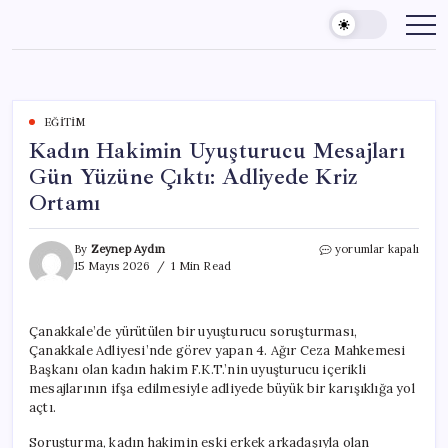
Skip
to
content
EĞITIM
Kadın Hakimin Uyuşturucu Mesajları
Gün Yüzüne Çıktı: Adliyede Kriz
Ortamı
Kadın
By
Zeynep Aydın
yorumlar kapalı
Hakimin
15 Mayıs 2026
1 Min Read
Uyuşturucu
Mesajları
Gün
Çanakkale’de yürütülen bir uyuşturucu soruşturması,
Yüzüne
Çanakkale Adliyesi’nde görev yapan 4. Ağır Ceza Mahkemesi
Çıktı:
Adliyede
Başkanı olan kadın hakim F.K.T.’nin uyuşturucu içerikli
Kriz
mesajlarının ifşa edilmesiyle adliyede büyük bir karışıklığa yol
Ortamı
açtı.
için
Soruşturma, kadın hakimin eski erkek arkadaşıyla olan