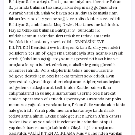
Bahtiyar S. ile tartıştı. Tartışmanın büyümesi üzerine Erkan
S., yanında bulunan tabancayla kardeşini sağ göğüsünden
vurarak yaraladı. Silah ve kavga sesini duyan komşularının
ihbarı üzerine olay yerine sağlık ve polis ekipleri sevk edildi.
Bahtiyar S., ambulansla Muş Devlet Hastanesi’ne kaldırıldı.
Hayati tehlikesi bulunan Bahtiyar S., buradaki ilk
müdahalesinin ardından ileri tetkik ve tedavi amacıyla
Van’daki bir hastaneye sevk edildi. KENDİSİNİ EVE
KİLİTLEDİ Kendisini eve kilitleyen Erkan S., olay yerindeki
polislerin ‘teslim ol’ çağrısına tabancayla ateş açarak karşılık
verdi. Şüphelinin açtığı ateş sonucu çevredeki bazı bina ve
araçlara kurşun isabet ederken, mahallede geniş güvenlik
önlemleri alındı. Polis ekiplerinin telsiz anonsu üzerine
bölgeye destek için özel harekat timleri sevk edildi. Evin
çevresinde güvenlik çemberi oluşturan ekipler, vatandaşları
bölgeden uzaklaştırarak tedbir aldı. Saatler süren ikna
çalışmalarından sonuç alınamaması üzerine özel harekat
timleri operasyon düzenledi. Operasyon sırasında bir polis
memuru ayağından yaralanırken, Erkan S. ile vurularak etkisiz
hale getirildi. Yaralı polis memuru hastaneye kaldırılarak
tedavi altına alındı. Etkisiz hale getirilen Erkan S.’nin cansız
bedeni ise olay yerindeki incelemenin ardından otopsi
yapılmak üzere morga kaldırıldı. Olayla ilgili soruşturma
başlatıldı. VALİLİK’TEN AÇIKLAMA Muş Valiliği’nden yapılan