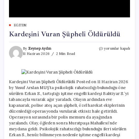
EĞITIM
Kardeşini Vuran Şüpheli Öldürüldü
Kardeşini
By
Zeynep Aydın
yorumlar kapalı
Vuran
11 Haziran 2026
2 Min Read
Şüpheli
Öldürüldü
için
Kardeşini Vuran Şüpheli Öldürüldü Posted on 11 Haziran 2026
by Yusuf Arslan MUŞ’ta psikolojik rahatsızlığı bulunduğu öne
sürülen Erkan S., tartıştığı işitme engelli kardeşi Bahtiyar S.’yi
tabancayla vurarak ağır yaraladı. Olayın ardından eve
kapanarak, polise ateş açan şüpheli, özel harekat ekiplerinin
düzenlediği operasyonda vurularak etkisiz hale getirildi.
Operasyon sırasında bir polis memuru da ayağından
yaralandı. Olay, öğleden sonra Muratpaşa Mahallesi’nde
meydana geldi. Psikolojik rahatsızlığı bulunduğu ileri sürülen
Erkan S., henüz bilinmeyen nedenle işitme engelli kardeşi