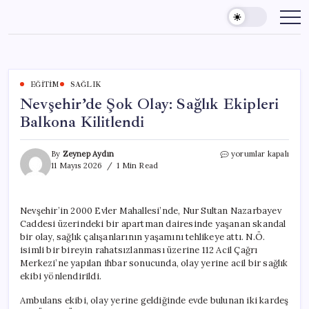
Skip
to
content
EĞITIM
SAĞLIK
Nevşehir’de Şok Olay: Sağlık Ekipleri
Balkona Kilitlendi
Nevşehir’de
By
Zeynep Aydın
yorumlar kapalı
Şok
11 Mayıs 2026
1 Min Read
Olay:
Sağlık
Ekipleri
Nevşehir’in 2000 Evler Mahallesi’nde, Nur Sultan Nazarbayev
Balkona
Caddesi üzerindeki bir apartman dairesinde yaşanan skandal
Kilitlendi
için
bir olay, sağlık çalışanlarının yaşamını tehlikeye attı. N.Ö.
isimli bir bireyin rahatsızlanması üzerine 112 Acil Çağrı
Merkezi’ne yapılan ihbar sonucunda, olay yerine acil bir sağlık
ekibi yönlendirildi.
Ambulans ekibi, olay yerine geldiğinde evde bulunan iki kardeş