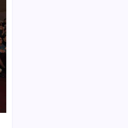
Temmuz’da yabancının en çok alım satım
yaptığı hisseler
Mevduat faizinde mart ayından bu yana bir
ilk yaşandı!
Almanya’da sanayi üretimine otomotiv
desteği
Erdoğan’dan AKP teşkilatına ‘süreç’
talimatı: ‘Genel af yok, kişiye özel statü yok,
bunu anlatın’
Microsoft’un Azure Linux Dağıtımı
Windows’a Geldi
Telefonlar Direkt Uyduya Bağlanacak:
Starlink Mobile Geliyor
Emekli Kafe açılıyor: Çay ve su 5 TL, Türk
kahvesi 15 TL
Vakıf üniversitelerine yüzde 25 uyarısı