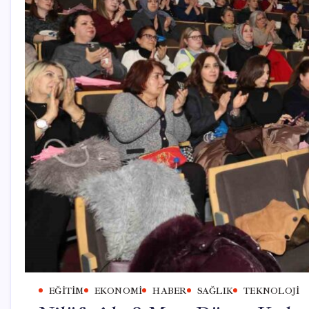
EĞITIM
EKONOMI
HABER
SAĞLIK
TEKNOLOJI