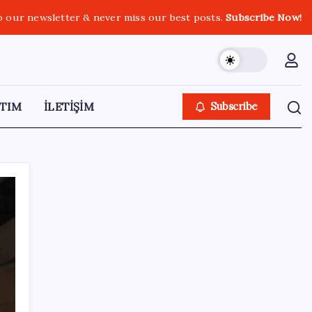
o our newsletter & never miss our best posts.
Subscribe Now!
TIM
İLETİŞİM
Subscribe
SON YAZILAR
MEB 2026-2027 ortaokul kayıtları ne zaman
başlıyor? Ortaokul kayıtları nasıl yapılır?