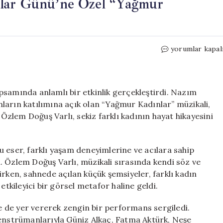
nlar Günü’ne Özel “Yağmur
Nilüfer’de
yorumlar kapal
8
Mart
Dünya
Kadınlar
psamında anlamlı bir etkinlik gerçekleştirdi. Nazım
Günü’ne
ların katılımına açık olan “Yağmur Kadınlar” müzikali,
Özel
 Özlem Doğuş Varlı, sekiz farklı kadının hayat hikayesini
“Yağmur
Kadınlar”
Müzikali
 eser, farklı yaşam deneyimlerine ve acılara sahip
Sahnelendi
. Özlem Doğuş Varlı, müzikali sırasında kendi söz ve
için
irken, sahnede açılan küçük şemsiyeler, farklı kadın
etkileyici bir görsel metafor haline geldi.
re de yer vererek zengin bir performans sergiledi.
 enstrümanlarıyla Güniz Alkaç, Fatma Aktürk, Neşe