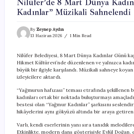
Nilüfer’de 8 Mart Dünya Kadı
Kadınlar” Müzikali Sahnelendi
By
Zeynep Aydın
13 Haziran 2026
1 Min Read
Nilüfer Belediyesi, 8 Mart Dünya Kadınlar Günü ka
Hikmet Kültürevi’nde düzenlenen ve yalnızca kadın
büyük bir ilgiyle karşılandı. Müzikali sahneye koyan
izleyicilere aktardı.
“Yağmurun hafızası” teması etrafında şekillenen bu
kadınları ortak bir noktada buluşturmayı amaçladı
bestesi olan “Yağmur Kadınlar” şarkısını seslendir
hikâyelerini aynı gökyüzü altında bir araya getiren 
Varlı, kendi eserlerinin yanı sıra tanıdık melodile
Etkinlikte, modern dans gösterisiyle Eylül Doğan,