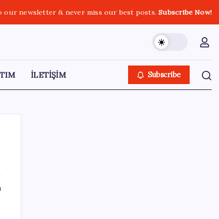
o our newsletter & never miss our best posts.
Subscribe Now!
TIM
İLETİŞİM
Subscribe
SON YAZILAR
ı
2026 YÖKDİL/2 ne zaman, saat kaçta?
YÖKDİL/2 sınavı kaç dakika, kaç soru?