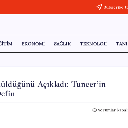
Subscribe t
ĞİTİM
EKONOMİ
SAĞLIK
TEKNOLOJİ
TANI
müldüğünü Açıkladı: Tuncer’in
Defin
Palu
yorumlar kapal
Ailesi
Meryem’i
Nasıl