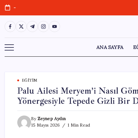
Skip
-
to
content
https://www.facebook.com/
https://twitter.com/
https://t.me/
https://www.instagram.com/
https://youtube.com/
ANA SAYFA
E
EĞITIM
Palu Ailesi Meryem’i Nasıl Gö
Yönergesiyle Tepede Gizli Bir 
By
Zeynep Aydın
15 Mayıs 2026
1 Min Read