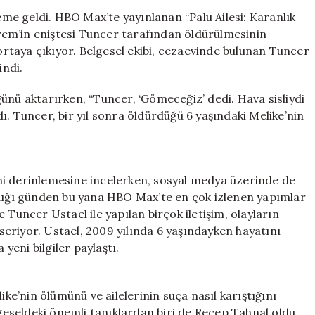
Gömüldüğünü
deme geldi. HBO Max’te yayınlanan “Palu Ailesi: Karanlık
Açıkladı:
eryem’in eniştesi Tuncer tarafından öldürülmesinin
Tuncer’in
taya çıkıyor. Belgesel ekibi, cezaevinde bulunan Tuncer
Yönergesiyle
indi.
Tepede
Gizli
ünü aktarırken, “Tuncer, ‘Gömeceğiz’ dedi. Hava sisliydi
Bir
ı. Tuncer, bir yıl sonra öldürdüğü 6 yaşındaki Melike’nin
Defin
için
sini derinlemesine incelerken, sosyal medya üzerinde de
ndığı günden bu yana HBO Max’te en çok izlenen yapımlar
 Tuncer Ustael ile yapılan birçok iletişim, olayların
eriyor. Ustael, 2009 yılında 6 yaşındayken hayatını
eni bilgiler paylaştı.
ike’nin ölümünü ve ailelerinin suça nasıl karıştığını
lgeseldeki önemli tanıklardan biri de Recep Tahnal oldu.