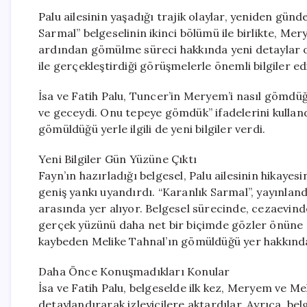
Palu ailesinin yaşadığı trajik olaylar, yeniden gün
Sarmal” belgeselinin ikinci bölümü ile birlikte, M
ardından gömülme süreci hakkında yeni detaylar or
ile gerçekleştirdiği görüşmelerle önemli bilgiler ed
İsa ve Fatih Palu, Tuncer’in Meryem’i nasıl gömdüğ
ve geceydi. Onu tepeye gömdük” ifadelerini kulland
gömüldüğü yerle ilgili de yeni bilgiler verdi.
Yeni Bilgiler Gün Yüzüne Çıktı
Fayn’ın hazırladığı belgesel, Palu ailesinin hikaye
geniş yankı uyandırdı. “Karanlık Sarmal”, yayınla
arasında yer alıyor. Belgesel sürecinde, cezaevinde
gerçek yüzünü daha net bir biçimde gözler önüne s
kaybeden Melike Tahnal’ın gömüldüğü yer hakkında y
Daha Önce Konuşmadıkları Konular
İsa ve Fatih Palu, belgeselde ilk kez, Meryem ve Mel
detaylandırarak izleyicilere aktardılar. Ayrıca, be