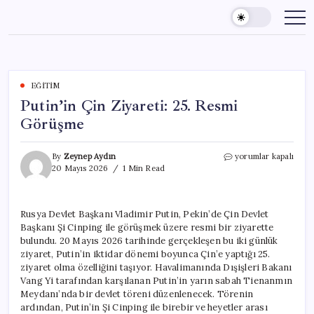
Skip
to
content
EĞITIM
Putin’in Çin Ziyareti: 25. Resmi
Görüşme
Putin’in
By
Zeynep Aydın
yorumlar kapalı
Çin
20 Mayıs 2026
1 Min Read
Ziyareti:
25.
Resmi
Rusya Devlet Başkanı Vladimir Putin, Pekin’de Çin Devlet
Görüşme
Başkanı Şi Cinping ile görüşmek üzere resmi bir ziyarette
için
bulundu. 20 Mayıs 2026 tarihinde gerçekleşen bu iki günlük
ziyaret, Putin’in iktidar dönemi boyunca Çin’e yaptığı 25.
ziyaret olma özelliğini taşıyor. Havalimanında Dışişleri Bakanı
Vang Yi tarafından karşılanan Putin’in yarın sabah Tienanmın
Meydanı’nda bir devlet töreni düzenlenecek. Törenin
ardından, Putin’in Şi Cinping ile birebir ve heyetler arası