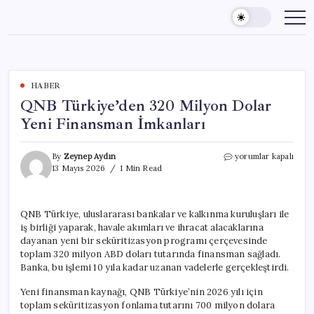
Skip
to
content
HABER
QNB Türkiye’den 320 Milyon Dolar
Yeni Finansman İmkanları
QNB
By
Zeynep Aydın
yorumlar kapalı
Türkiye’den
13 Mayıs 2026
1 Min Read
320
Milyon
Dolar
QNB Türkiye, uluslararası bankalar ve kalkınma kuruluşları ile
Yeni
iş birliği yaparak, havale akımları ve ihracat alacaklarına
Finansman
İmkanları
dayanan yeni bir seküritizasyon programı çerçevesinde
için
toplam 320 milyon ABD doları tutarında finansman sağladı.
Banka, bu işlemi 10 yıla kadar uzanan vadelerle gerçekleştirdi.
Yeni finansman kaynağı, QNB Türkiye’nin 2026 yılı için
toplam seküritizasyon fonlama tutarını 700 milyon dolara