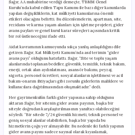
Sağır, AA muhabirine verdiği demeçte, TBMM Genel
Kurulu’nda kabul edilen Tapu Kanunu ile bazı diğer kanunlarda
yapılan değişikliklerin, kat mülkiyeti kanunlarına önemli
etkileri olacağını belirtti. Bu düzenlemelerin, apartman, site,
rezidans ve karma yaşam alanları için işletme projeleri, gider
avans payları ve genel kurul karar süreçleri açısından kritik
bir rol üstleneceğini ifade etti.
Aidat kavramının kamuoyunda sıkça yanlış anlaşıldığını dile
getiren Sağır, Kat Mülkiyeti Kanunu’nda asıl terimin “gider
avans payı” olduğunu hatırlattı. Sağır, “Site ve toplu yaşam
alanlarında toplanan bedeller, güvenlik, temizlik, teknik bakım,
enerji, ortak alan aydınlatması, asansör bakımı, peyzaj,
sigorta, personel ücretleri, sosyal alanların işletilmesi ve acil
bakım-onarım ihtiyaçları gibi zorunlu giderlerin maliklere ve
kullanıcılara dağıtılmasından oluşmaktadır.” dedi.
Her gayrimenkulün farklı gider yapısına sahip olduğunu
aktaran Sağır, bir sitenin gider avans payının, başka bir
siteyle doğrudan karşılaştırılmasının yanıltıcı olabileceğini
söyledi. “Bir sitede 7/24 güvenlik hizmeti, teknik personel ve
geniş sosyal alanlar olabilirken, başka bir yapıda bu
hizmetlerin çoğu yer almayabilir. Bu nedenle iki farklı yapının
gider avans payını sadece sayısal olarak kıyaslamak,