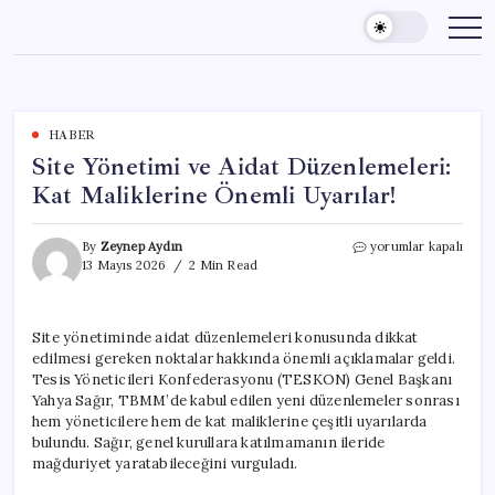
Skip
to
content
HABER
Site Yönetimi ve Aidat Düzenlemeleri:
Kat Maliklerine Önemli Uyarılar!
Site
By
Zeynep Aydın
yorumlar kapalı
Yönetimi
13 Mayıs 2026
2 Min Read
ve
Aidat
Düzenlemeleri:
Site yönetiminde aidat düzenlemeleri konusunda dikkat
Kat
edilmesi gereken noktalar hakkında önemli açıklamalar geldi.
Maliklerine
Önemli
Tesis Yöneticileri Konfederasyonu (TESKON) Genel Başkanı
Uyarılar!
Yahya Sağır, TBMM’de kabul edilen yeni düzenlemeler sonrası
için
hem yöneticilere hem de kat maliklerine çeşitli uyarılarda
bulundu. Sağır, genel kurullara katılmamanın ileride
mağduriyet yaratabileceğini vurguladı.