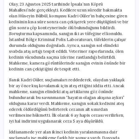
için
Olay, 23 Ağustos 2025 tarihinde İpsala’nın Köprü
Mahallesi’nde gerçekleşti. Kedilere uzun süredir bakmakta
olan Hüseyin Bülbül, komşusu Kadri Güler’in bahçesine giren
kedisinin kısa süre sonra can çekişerek yere düştüğünü ve bir
gün sonra çöp konteynerinde ölü bulunduğunu bildirdi.
Soruşturma kapsamında, sanığın iki av tüfeğine el konuldu.
İstanbul Bölge Kriminal Polis Laboratuvarı, tüfeklerin çalışır
durumda olduğunu doğruladı. Ayrıca, sanığın sol elindeki
svabda atış artığı tespit edildi. Veteriner raporlarında, ölen
kedinin vücudunda saçma izlerine rastlandığı belirtildi.
Mahkeme, kamera görüntülerinde sanığın evinin önünde bir
kedinin can çekiştiğini de tespit etti.
Sanık Kadri Güler, suçlamaları reddederek, olaydan yaklaşık
bir ay önce kuş kovalamak için ateş ettiğini iddia etti. Ancak
mahkeme, sanığın elindeki atış artıklarını göz önünde
bulundurarak bu savunmanın “hayatın olağan akışına aykırı”
olduğuna karar verdi. Mahkeme, sanığın sokak kedisini ateş
ederek öldürdüğünü belirterek cezanın alt sınırdan
verilmesine hükmetti. İlk olarak 6 ay hapis cezası verilirken,
iyi hal indirimi uygulanarak ceza 5 aya düşürüldü.
İddianamede yer alan ikinci kedinin yaralanmasına dair
suçlamada ise mahkeme farklı bir sonuca vardı. Dosyada