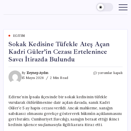
Skip
to
content
EĞITIM
Sokak Kedisine Tüfekle Ateş Açan
Kadri Güler’in Cezası Ertelenince
Savcı İtirazda Bulundu
Sokak
By
Zeynep Aydın
yorumlar kapalı
Kedisine
15 Mayıs 2026
2 Min Read
Tüfekle
Ateş
Açan
Edirne’nin İpsala ilçesinde bir sokak kedisinin tüfekle
Kadri
vurularak öldürülmesine dair açılan davada, sanık Kadri
Güler’in
Cezası
Güler’e 5 ay hapis cezası verildi. Ancak mahkeme, sanığın
Ertelenince
sabıkasız olmasını gerekçe göstererek hükmün açıklanmasını
Savcı
geri bıraktı. Cumhuriyet Savcılığı, sanığın beraat ettiği ikinci
İtirazda
kedinin işkence suçlamasıyla ilgili karara itiraz etti.
Bulundu