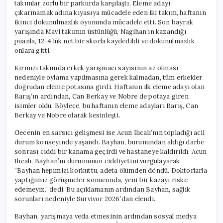
takımlar zorlu bir parkurda karşılaştı. Eleme adayı
çıkarmamak adına kıyasıya mücadele eden iki takım, haftanın
ikinci dokunulmazlık oyununda mücadele etti. Son bayrak
yarışında Mavi takımın üstünlüğü, Nagihan’ın kazandığı
puanla, 12-4’lük net bir skorla kaydedildi ve dokunulmazlık
onlara gitti.
Kırmızı takımda erkek yarışmacı sayısının az olması
nedeniyle oylama yapılmasına gerek kalmadan, tüm erkekler
doğrudan eleme potasına girdi. Haftanın ilk eleme adayı olan
Barış’ın ardından, Can Berkay ve Nobre de potaya giren
isimler oldu. Böylece, bu haftanın eleme adayları Barış, Can
Berkay ve Nobre olarak kesinleşti.
Gecenin en sarsıcı gelişmesi ise Acun Ilıcalı’nın topladığı acil
durum konseyinde yaşandı. Bayhan, burunundan aldığı darbe
sonrası ciddi bir kanama geçirdi ve hastaneye kaldırıldı. Acun
Ilıcalı, Bayhan’ın durumunun ciddiyetini vurgulayarak,
“Bayhan hepimizi korkuttu, adeta ölümden döndü. Doktorlarla
yaptığımız görüşmeler sonucunda, yeni bir kazayı riske
edemeyiz.” dedi. Bu açıklamanın ardından Bayhan, sağlık
sorunları nedeniyle Survivor 2026’dan elendi.
Bayhan, yarışmaya veda etmesinin ardından sosyal medya