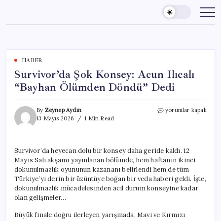
Skip
to
content
HABER
Survivor’da Şok Konsey: Acun Ilıcalı
“Bayhan Ölümden Döndü” Dedi
Survivor’da
By
Zeynep Aydın
yorumlar kapalı
Şok
13 Mayıs 2026
1 Min Read
Konsey:
Acun
Ilıcalı
Survivor’da heyecan dolu bir konsey daha geride kaldı. 12
“Bayhan
Mayıs Salı akşamı yayınlanan bölümde, hem haftanın ikinci
Ölümden
Döndü”
dokunulmazlık oyununun kazananı belirlendi hem de tüm
Dedi
Türkiye’yi derin bir üzüntüye boğan bir veda haberi geldi. İşte,
için
dokunulmazlık mücadelesinden acil durum konseyine kadar
olan gelişmeler…
Büyük finale doğru ilerleyen yarışmada, Mavi ve Kırmızı