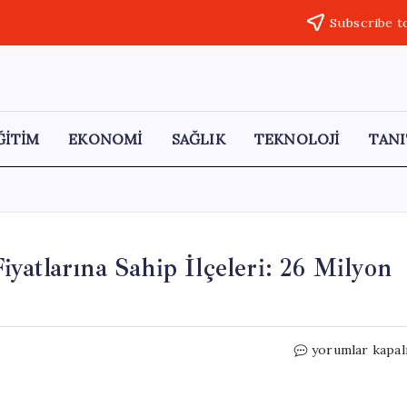
Subscribe t
ĞİTİM
EKONOMİ
SAĞLIK
TEKNOLOJİ
TANI
yatlarına Sahip İlçeleri: 26 Milyon
Türkiye’nin
yorumlar kapal
En
Yüksek
Konut