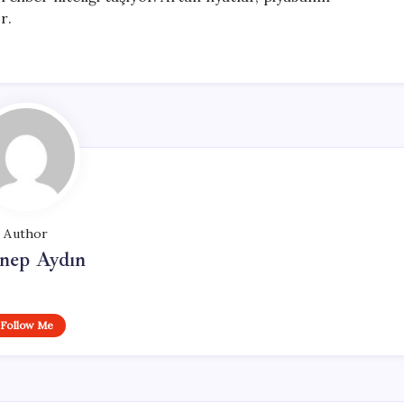
r.
Author
nep Aydın
Follow Me