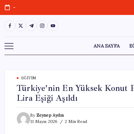
Skip
-
to
content
https://www.facebook.com/
https://twitter.com/
https://t.me/
https://www.instagram.com/
https://youtube.com/
ANA SAYFA
E
EĞITIM
Türkiye’nin En Yüksek Konut Fi
Lira Eşiği Aşıldı
By
Zeynep Aydın
11 Mayıs 2026
2 Min Read