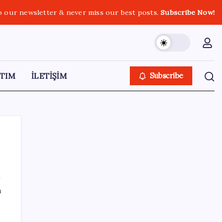
o our newsletter & never miss our best posts.
Subscribe Now!
TIM
İLETİŞİM
Subscribe
SON YAZILAR
ı
Microsoft’un Azure Linux Dağıtımı
Windows’a Geldi