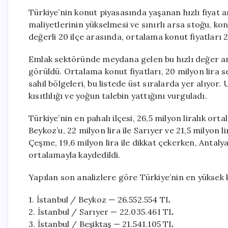
Türkiye’nin konut piyasasında yaşanan hızlı fiyat ar
maliyetlerinin yükselmesi ve sınırlı arsa stoğu, kon
değerli 20 ilçe arasında, ortalama konut fiyatları 2
Emlak sektöründe meydana gelen bu hızlı değer artış
görüldü. Ortalama konut fiyatları, 20 milyon lira s
sahil bölgeleri, bu listede üst sıralarda yer alıyor
kısıtlılığı ve yoğun talebin yattığını vurguladı.
Türkiye’nin en pahalı ilçesi, 26,5 milyon liralık ort
Beykoz’u, 22 milyon lira ile Sarıyer ve 21,5 milyon li
Çeşme, 19,6 milyon lira ile dikkat çekerken, Antalya’n
ortalamayla kaydedildi.
Yapılan son analizlere göre Türkiye’nin en yüksek ko
1. İstanbul / Beykoz — 26.552.554 TL
2. İstanbul / Sarıyer — 22.035.461 TL
3. İstanbul / Beşiktaş — 21.541.105 TL