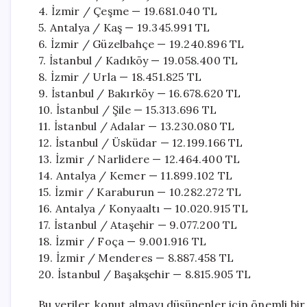
4. İzmir / Çeşme — 19.681.040 TL
5. Antalya / Kaş — 19.345.991 TL
6. İzmir / Güzelbahçe — 19.240.896 TL
7. İstanbul / Kadıköy — 19.058.400 TL
8. İzmir / Urla — 18.451.825 TL
9. İstanbul / Bakırköy — 16.678.620 TL
10. İstanbul / Şile — 15.313.696 TL
11. İstanbul / Adalar — 13.230.080 TL
12. İstanbul / Üsküdar — 12.199.166 TL
13. İzmir / Narlidere — 12.464.400 TL
14. Antalya / Kemer — 11.899.102 TL
15. İzmir / Karaburun — 10.282.272 TL
16. Antalya / Konyaaltı — 10.020.915 TL
17. İstanbul / Ataşehir — 9.077.200 TL
18. İzmir / Foça — 9.001.916 TL
19. İzmir / Menderes — 8.887.458 TL
20. İstanbul / Başakşehir — 8.815.905 TL
Bu veriler, konut almayı düşünenler için önemli bir 