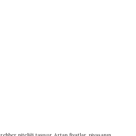
rehber niteliği taşıyor. Artan fiyatlar, piyasanın