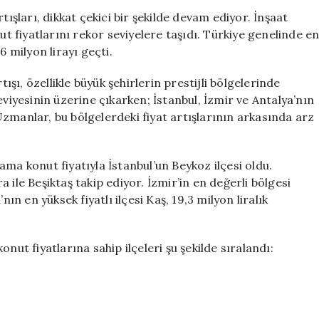
Fiyatlarına
tışları, dikkat çekici bir şekilde devam ediyor. İnşaat
Sahip
ut fiyatlarını rekor seviyelere taşıdı. Türkiye genelinde e
İlçeleri:
6 milyon lirayı geçti.
26
Milyon
ı, özellikle büyük şehirlerin prestijli bölgelerinde
Lira
eviyesinin üzerine çıkarken; İstanbul, İzmir ve Antalya’nın
Eşiği
. Uzmanlar, bu bölgelerdeki fiyat artışlarının arkasında arz
Aşıldı
için
alama konut fiyatıyla İstanbul’un Beykoz ilçesi oldu.
ra ile Beşiktaş takip ediyor. İzmir’in en değerli bölgesi
ın en yüksek fiyatlı ilçesi Kaş, 19,3 milyon liralık
nut fiyatlarına sahip ilçeleri şu şekilde sıralandı: