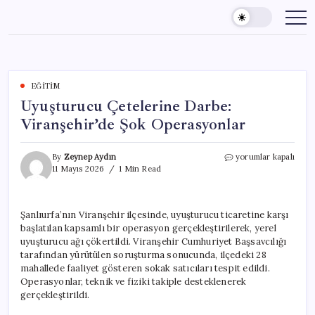
Skip
to
content
EĞITIM
Uyuşturucu Çetelerine Darbe:
Viranşehir’de Şok Operasyonlar
Uyuşturucu
By
Zeynep Aydın
yorumlar kapalı
Çetelerine
11 Mayıs 2026
1 Min Read
Darbe:
Viranşehir’de
Şok
Şanlıurfa’nın Viranşehir ilçesinde, uyuşturucu ticaretine karşı
Operasyonlar
başlatılan kapsamlı bir operasyon gerçekleştirilerek, yerel
için
uyuşturucu ağı çökertildi. Viranşehir Cumhuriyet Başsavcılığı
tarafından yürütülen soruşturma sonucunda, ilçedeki 28
mahallede faaliyet gösteren sokak satıcıları tespit edildi.
Operasyonlar, teknik ve fiziki takiple desteklenerek
gerçekleştirildi.