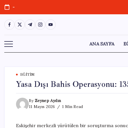
Skip
-
to
content
https://www.facebook.com/
https://twitter.com/
https://t.me/
https://www.instagram.com/
https://youtube.com/
ANA SAYFA
E
EĞITIM
Yasa Dışı Bahis Operasyonu: 13
By
Zeynep Aydın
11 Mayıs 2026
1 Min Read
Eskişehir merkezli yürütülen bir soruşturma sonucun