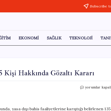
Subscribe t
ĞİTİM
EKONOMİ
SAĞLIK
TEKNOLOJİ
TANI
5 Kişi Hakkında Gözaltı Kararı
Yasa
yorumlar kapal
Dışı
Bahis
Operasyonu:
135
da, yasa dışı bahis faaliyetlerine karıştığı belirlenen 135