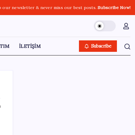
o our newsletter & never miss our best posts.
Subscribe Now!
TIM
İLETİŞİM
Subscribe
ı
SON YAZILAR
Microsoft’un Azure Linux Dağıtımı
Windows’a Geldi