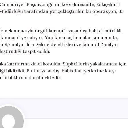
Kişi
 Cumhuriyet Başsavcılığı’nın koordinesinde, Eskişehir İl
Hakkında
Müdürlüğü tarafından gerçekleştirilen bu operasyon, 33
Gözaltı
Kararı
için
mek amacıyla örgüt kurma”, “yasa dışı bahis”, “nitelikli
aklanması” yer alıyor. Yapılan araştırmalar sonucunda,
 8,7 milyar lira gelir elde ettikleri ve bunun 1,2 milyar
ştirildiği tespit edildi.
ka kartlarına da el konuldu. Şüphelilerin yakalanması için
bildirildi. Bu tür yasa dışı bahis faaliyetlerine karşı
rarlılıkla sürdürülmektedir.