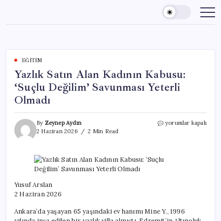
Skip
to
content
EĞITIM
Yazlık Satın Alan Kadının Kabusu:
‘Suçlu Değilim’ Savunması Yeterli
Olmadı
Yazlık
By
Zeynep Aydın
yorumlar kapalı
Satın
2 Haziran 2026
2 Min Read
Alan
Kadının
Kabusu:
‘Suçlu
Değilim’
Savunması
Yusuf Arslan
Yeterli
2 Haziran 2026
Olmadı
için
Ankara’da yaşayan 65 yaşındaki ev hanımı Mine Y., 1996
yılında inşa edilen bir yazlık villa almıştı. Edremit’in Altınoluk