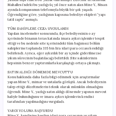
Mahallesi’ndeki bu yazlığı üç yıl önce satın alan Mine Y., Nisan
ayında komşusunun telefonuyla büyük bir şok yaşadı.
Öğrendiğine göre, yazlığının kapısına belediye ekipleri “yapı
tatil zaptı” asmıştı.
TÜM SAHİPLERE CEZA UYGULANDI
Yapılan incelemeler sonucunda, ilçe belediyesinin o ay
içerisinde binanın teras katında imara aykırı işlemler tespit
ettiği ve bu nedenle site içerisindeki tüm bağımsız bölüm
sahiplerine toplamda 335 bin lira idari para cezası kesildiği
belirlendi. Ayrıca, eğer aykırılık bir ay içinde giderilmezse
yıkım sürecinin başlatılacağı belirtildi. Site sakinlerinin
hepsinin benzer yaptırımlarla karşılaştığı ortaya çıkmıştı.
SATIN ALDIĞI DÖNEMDE MEVCUTTU
Konu hakkında daha fazla bilgi edinmek için araştırmalar
yapan Mine Y., mimar ve ustalarla görüştü. Ancak belediyenin
talep ettiği düzeltmelerin teknik olarak mümkün olmadığını
öğrendi. Mine Y., yazlığı satın aldığı dönemde yapının mevcut
haliyle bulunduğunu ve imara aykırı işlemlerin kendisi
tarafından yapılmadığını vurguladı.
YARGI YOLUNA BAŞVURDU
Mine Y., kendisine kesilen idari para cezasının ve yıkım