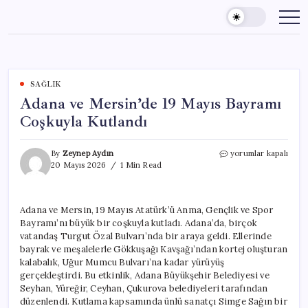
Skip
to
content
SAĞLIK
Adana ve Mersin’de 19 Mayıs Bayramı
Coşkuyla Kutlandı
Adana
By
Zeynep Aydın
yorumlar kapalı
ve
20 Mayıs 2026
1 Min Read
Mersin’de
19
Mayıs
Adana ve Mersin, 19 Mayıs Atatürk’ü Anma, Gençlik ve Spor
Bayramı
Bayramı’nı büyük bir coşkuyla kutladı. Adana’da, birçok
Coşkuyla
Kutlandı
vatandaş Turgut Özal Bulvarı’nda bir araya geldi. Ellerinde
için
bayrak ve meşalelerle Gökkuşağı Kavşağı’ndan kortej oluşturan
kalabalık, Uğur Mumcu Bulvarı’na kadar yürüyüş
gerçekleştirdi. Bu etkinlik, Adana Büyükşehir Belediyesi ve
Seyhan, Yüreğir, Ceyhan, Çukurova belediyeleri tarafından
düzenlendi. Kutlama kapsamında ünlü sanatçı Simge Sağın bir