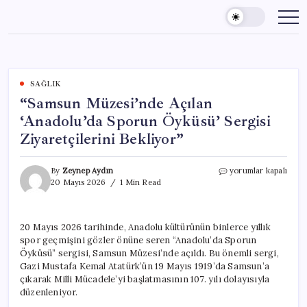
Skip
to
content
SAĞLIK
“Samsun Müzesi’nde Açılan
‘Anadolu’da Sporun Öyküsü’ Sergisi
Ziyaretçilerini Bekliyor”
“Samsun
By
Zeynep Aydın
yorumlar kapalı
Müzesi’nde
20 Mayıs 2026
1 Min Read
Açılan
‘Anadolu’da
Sporun
20 Mayıs 2026 tarihinde, Anadolu kültürünün binlerce yıllık
Öyküsü’
spor geçmişini gözler önüne seren “Anadolu’da Sporun
Sergisi
Ziyaretçilerini
Öyküsü” sergisi, Samsun Müzesi’nde açıldı. Bu önemli sergi,
Bekliyor”
Gazi Mustafa Kemal Atatürk’ün 19 Mayıs 1919’da Samsun’a
için
çıkarak Milli Mücadele’yi başlatmasının 107. yılı dolayısıyla
düzenleniyor.