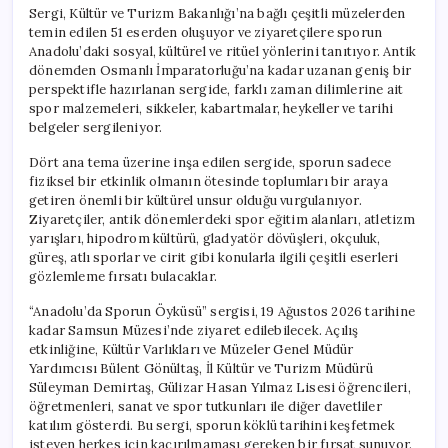
Sergi, Kültür ve Turizm Bakanlığı’na bağlı çeşitli müzelerden
temin edilen 51 eserden oluşuyor ve ziyaretçilere sporun
Anadolu’daki sosyal, kültürel ve ritüel yönlerini tanıtıyor. Antik
dönemden Osmanlı İmparatorluğu’na kadar uzanan geniş bir
perspektifle hazırlanan sergide, farklı zaman dilimlerine ait
spor malzemeleri, sikkeler, kabartmalar, heykeller ve tarihi
belgeler sergileniyor.
Dört ana tema üzerine inşa edilen sergide, sporun sadece
fiziksel bir etkinlik olmanın ötesinde toplumları bir araya
getiren önemli bir kültürel unsur olduğu vurgulanıyor.
Ziyaretçiler, antik dönemlerdeki spor eğitim alanları, atletizm
yarışları, hipodrom kültürü, gladyatör dövüşleri, okçuluk,
güreş, atlı sporlar ve cirit gibi konularla ilgili çeşitli eserleri
gözlemleme fırsatı bulacaklar.
“Anadolu’da Sporun Öyküsü” sergisi, 19 Ağustos 2026 tarihine
kadar Samsun Müzesi’nde ziyaret edilebilecek. Açılış
etkinliğine, Kültür Varlıkları ve Müzeler Genel Müdür
Yardımcısı Bülent Gönültaş, İl Kültür ve Turizm Müdürü
Süleyman Demirtaş, Gülizar Hasan Yılmaz Lisesi öğrencileri,
öğretmenleri, sanat ve spor tutkunları ile diğer davetliler
katılım gösterdi. Bu sergi, sporun köklü tarihini keşfetmek
isteyen herkes için kaçırılmaması gereken bir fırsat sunuyor.