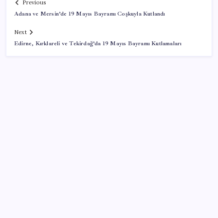
Previous
Adana ve Mersin’de 19 Mayıs Bayramı Coşkuyla Kutlandı
Next
Edirne, Kırklareli ve Tekirdağ’da 19 Mayıs Bayramı Kutlamaları
SON YAZILAR
Sürekli maddi sorun yaşayan insanların beyni daha
çabuk yaşlanabiliyor: ‘Beyin de yoruluyor’
ABD, İran-Umman anlaşması sonrası ablukayı
kaldıracak