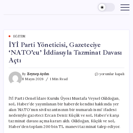
Skip
to
content
EĞITIM
İYİ Parti Yöneticisi, Gazeteciye
‘NATO’cu’ İddiasıyla Tazminat Davası
Açtı
İYİ
By
Zeynep Aydın
yorumlar kapalı
Parti
8 Mayıs 2026
1 Min Read
Yöneticisi,
Gazeteciye
‘NATO’cu’
İYİ Parti Genel İdare Kurulu Üyesi Mustafa Veysel Güldoğan,
İddiasıyla
soL Haber’de yayımlanan bir haberde kendisi hakkında yer
Tazminat
Davası
alan ‘NATO’nun sivil uzantısının bir numaralı ismi’ ifadesi
Açtı
nedeniyle gazeteci Ercan Deniz Küçük ve soL Haber’e karşı
için
tazminat davası açma kararı aldı. Güldoğan, Küçük ve soL
Haber’den toplam 200 bin TL manevi tazminat talep ediyor.