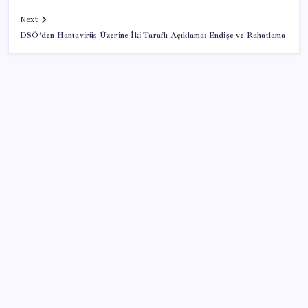
Next
DSÖ’den Hantavirüs Üzerine İki Taraflı Açıklama: Endişe ve Rahatlama
SON YAZILAR
Sürekli maddi sorun yaşayan insanların beyni daha
çabuk yaşlanabiliyor: ‘Beyin de yoruluyor’
ABD, İran-Umman anlaşması sonrası ablukayı
kaldıracak
İş Bankası’nda üst yönetim değişikliği