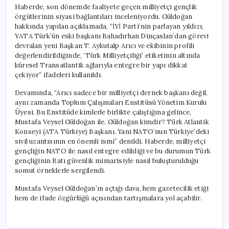
Haberde, son dönemde faaliyete geçen milliyetçi gençlik
örgütlerinin siyasi bağlantıları inceleniyordu. Güldoğan
hakkında yapılan açıklamada, “İYİ Parti’nin parlayan yıldızı,
YATA Türk’ün eski başkanı Bahadırhan Dinçaslan’dan görevi
devralan yeni Başkan T. Aykutalp Arıcı ve ekibinin profili
değerlendirildiğinde, ‘Türk Milliyetçiliği’ etiketinin altında
küresel Transatlantik ağlarıyla entegre bir yapı dikkat
çekiyor” ifadeleri kullanıldı.
Devamında, “Arıcı sadece bir milliyetçi dernek başkanı değil,
aynı zamanda Toplum Çalışmaları Enstitüsü Yönetim Kurulu
Üyesi. Bu Enstitüde kimlerle birlikte çalıştığına gelince,
Mustafa Veysel Güldoğan ile. Güldoğan kimdir? Türk Atlantik
Konseyi (ATA Türkiye) Başkanı. Yani NATO’nun Türkiye’deki
sivil uzantısının en önemli ismi” denildi. Haberde, milliyetçi
gençliğin NATO ile nasıl entegre edildiği ve bu durumun Türk
gençliğinin Batı güvenlik mimarisiyle nasıl buluşturulduğu
somut örneklerle sergilendi.
Mustafa Veysel Güldoğan’ın açtığı dava, hem gazetecilik etiği
hem de ifade özgürlüğü açısından tartışmalara yol açabilir.