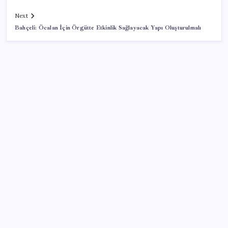
Next
Bahçeli: Öcalan İçin Örgütte Etkinlik Sağlayacak Yapı Oluşturulmalı
SON YAZILAR
Emekli Kafe açılıyor: Çay ve su 5 TL, Türk kahvesi 15
TL
Vakıf üniversitelerine yüzde 25 uyarısı
İran Meclis Başkanı’ndan ABD’ye Keşm Adası tepkisi:
Bunun bedelini ödeyecek