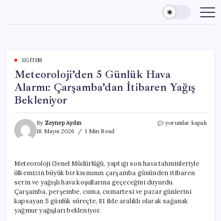
Skip
to
content
EĞITIM
Meteoroloji’den 5 Günlük Hava
Alarmı: Çarşamba’dan İtibaren Yağış
Bekleniyor
Meteoroloji’den
By
Zeynep Aydın
yorumlar kapalı
5
18 Mayıs 2026
1 Min Read
Günlük
Hava
Alarmı:
Meteoroloji Genel Müdürlüğü, yaptığı son hava tahminleriyle
Çarşamba’dan
ülkemizin büyük bir kısmının çarşamba gününden itibaren
İtibaren
Yağış
serin ve yağışlı hava koşullarına geçeceğini duyurdu.
Bekleniyor
Çarşamba, perşembe, cuma, cumartesi ve pazar günlerini
için
kapsayan 5 günlük süreçte, 81 ilde aralıklı olarak sağanak
yağmur yağışları bekleniyor.