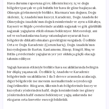
Hava durumu raporuna göre, ülkenin kuzey, iç ve doğu
bölgeleri parçalı ve çok bulutlu bir hava ile güne başlayacak.
Güneşin görünmesiyle birlikte, Marmara’nın doğusu, Doğu
Akdeniz, İç Anadolu’nun kuzeyi, Karadeniz, Doğu Anadolu ile
Güneydoğu Anadolu’nun doğu kesimlerinde ve ayrıca Kütahya,
Kayseri ve Niğde çevrelerinde aralıklı sağanak ve gök gürültülü
sağanak yağışların etkili olması bekleniyor. Meteoroloji, ani
sel ve su baskınlarına karşı vatandaşları uyararak bazı
bölgelerde dikkatli olmaları gerektiğini vurguladı. Özellikle
Orta ve Doğu Karadeniz (Çorum hariç), Doğu Anadolu’nun
kuzeydoğusu ile Bartın, Kastamonu, Sinop, Bingöl, Muş ve
Bitlis çevrelerinde yağışların yer yer oldukça güçlü olacağı
tahmin ediliyor.
Yağışlı havanın etkisiyle birlikte hava sıcaklıklarında belirgin
bir düşüş yaşanacak. Özellikle İç Anadolu ve Karadeniz
bölgelerinde sıcaklıkların 3 ila 5 derece arasında azalacağı,
diğer bölgelerde ise mevsim normallerinde seyredeceği
öngörülmekte. Rüzgarın, ülkenin batı bölgelerinde kuzey ve
kuzeybatı yönlerinden hafif, doğu kesimlerinde ise güney
yönlerinden hafif esmesi bekleniyor; yağış anlarında ise
rüzgarın orta kuvvette eseceği bildirildi.