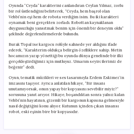
Oyunda “Ceyda” karakterini canlandıran Ceylan Yılmaz, zorlu
bir rol üstlendiğini belirterek, “Ceyda, hem başrol olan
Vehbi’nin eşi hem de robota verdiğim isim. Bu iki karakteri
oynamak beni gerçekten zorladı. Robottan kaynaklanan
duygusuzluğu yansıtmak benim için önemli bir deneyim oldu”
şeklinde değerlendirmelerde bulundu.
Burak Topal ise kargocu rolüyle sahnede yer aldığını ifade
ederek, “Karakterim oldukça belirgin özelliklere sahip. Metin
hocamızın yazıp yönettiği bu oyunda dünya genelinde bir ilki
gerçekleştirdiğimiz için mutluyuz. Umarım seyircilerimiz de
beğenir” dedi.
Oyun, tematik müzikleri ve ses tasarımıyla Erdem Eskimez’in
imzasını taşıyor. Ayrıca anlatılan hikaye, “Bir insanı
unutamıyorsak, onun yapay bir kopyasını sevebilir miyiz?”
sorusuna yanıt arıyor. Hikaye, boşandıktan sonra yalnız kalan
Vehbi’nin hayatının, gizemli bir kargonun kapısına gelmesiyle
nasıl değiştiğini konu alıyor. Kutunun içinden çıkan insansı
robot, eski eşinin bire bir kopyasıdır.