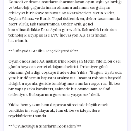
Komedi ve dram unsurlarını harmanlayan oyun, aşkı, yalnızlığı
ve teknoloji çağında insan olmanın anlamını sorgulayan
etkileyici bir hikaye sunuyor. Ana karakterleri Metin Yıldız,
Ceylan Yılmaz ve Burak Topal üstlenirken, dekor tasarımında
Mert Yürür, ışık tasarımında Önder Arık, genel
koordinatörlükte Esra Aydın görev aldı. Sahnedeki robotun
teknolojik altyapısı ise LTC İnovasyon A.Ş. tarafından
hazırlandı.
**“Dünyada Bir İlki Gerçekleştirdik”**
Oyun öncesinde AA muhabirine konuşan Metin Yıldız, bu özel
günün heyecan verici olduğunu belirtti. Prömiyer günü
olmanın getirdiği coşkuyu ifade eden Yıldız, “Bugün, tiyatroda
yeni bir dönemin kapısını aralıyoruz. İnsansı robotun başrolü
aldığı bu oyunla, geride bıraktığımız sınırları aşıyoruz. İlk kez
bir yapay zeka karakteri, sahnede bir oyuncunun rolünü
üstleniyor. Bu başarının gururunu yaşıyoruz” dedi.
Yıldız, hem yazım hem de prova sürecinde büyük emek
verdiklerini vurgulayarak, tüm ekibe ve izleyicilere
teşekkürlerini sundu.
**“Oyunculuğun Sınırlarını Zorladım”**