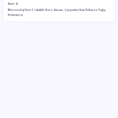
Next
Meteoroloji’den 5 Günlük Hava Alarmı: Çarşamba’dan İtibaren Yağış
Bekleniyor
SON YAZILAR
Microsoft’un Azure Linux Dağıtımı Windows’a Geldi
Telefonlar Direkt Uyduya Bağlanacak: Starlink
Mobile Geliyor
Emekli Kafe açılıyor: Çay ve su 5 TL, Türk kahvesi 15
TL