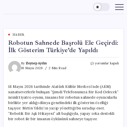
Skip
to
content
HABER
Robotun Sahnede Başrolü Ele Geçirdi:
İlk Gösterim Türkiye’de Yapıldı
Robotun
By
Zeynep Aydın
yorumlar kapalı
Sahnede
18 Mayıs 2026
2 Min Read
Başrolü
Ele
Geçirdi:
18 Mayıs 2026 tarihinde Atatürk Kültür Merkezi’nde (AKM)
İlk
sanatseverlerle buluşan “Şimdi Telefonunuza Bir Kod Gelecek”
Gösterim
Türkiye’de
isimli tiyatro oyunu, insansı bir robotun sahnede oyuncularla
Yapıldı
birlikte yer aldığı dünya genelindeki ilk gösterim özelliği
için
taşıyor. Metin Yıldız’ın yazıp yönettiği bu sıradışı eser,
“Robotik Bir Aşk Hikayesi” alt başlığıyla, yapay zeka destekli
bir robot ile bir insanın öyküsünü sahneye taşıyor.